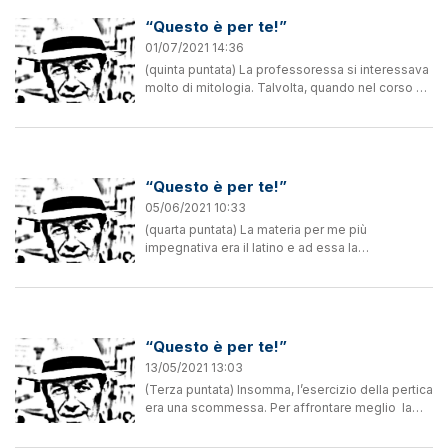
“Questo è per te!”
01/07/2021 14:36
(quinta puntata) La professoressa si interessava
molto di mitologia. Talvolta, quando nel corso di
una lettura in classe emergeva una divinità
pagana, lei si fermava, alzava la mano e
chiedeva con...
“Questo è per te!”
05/06/2021 10:33
(quarta puntata) La materia per me più
impegnativa era il latino e ad essa la
professoressa Zagli dedicava massima
attenzione. In proposito, c’era una spiegazione,
sia...
“Questo è per te!”
13/05/2021 13:03
(Terza puntata) Insomma, l’esercizio della pertica
era una scommessa. Per affrontare meglio la
prova adottai un piccolo stratagemma:
conoscendo in anticipo il mio turno, appena