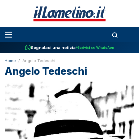
Segnalaci una notizia
Scrivici su WhatsApp
Home
Angelo Tedeschi
Angelo Tedeschi