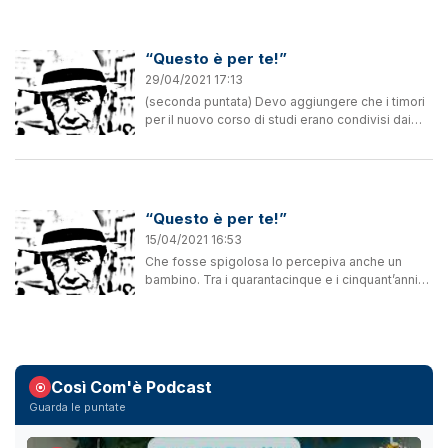
prima di essere...
“Questo è per te!”
29/04/2021 17:13
(seconda puntata) Devo aggiungere che i timori
per il nuovo corso di studi erano condivisi dai
miei ex compagni di classe. Marco confermava
le difficoltà iniziali, a detta di suo fratello
Sabino...
“Questo è per te!”
15/04/2021 16:53
Che fosse spigolosa lo percepiva anche un
bambino. Tra i quarantacinque e i cinquant’anni
ben portati nei suoi eleganti tailleur-gonna, la
professoressa di italiano e latino Armida Zagli
incuteva...
Così Com'è Podcast
Guarda le puntate