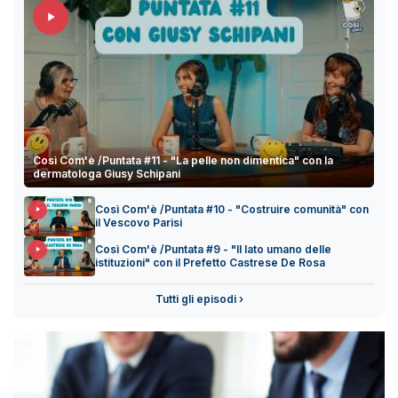
Così Com'è /Puntata #11 - "La pelle non dimentica" con la
dermatologa Giusy Schipani
Così Com'è /Puntata #10 - "Costruire comunità" con
il Vescovo Parisi
Così Com'è /Puntata #9 - "Il lato umano delle
istituzioni" con il Prefetto Castrese De Rosa
Tutti gli episodi ›