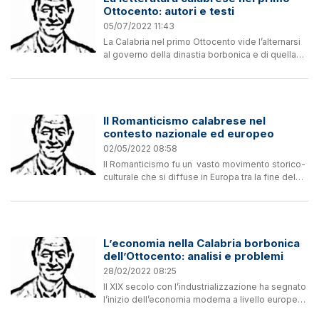
Ottocento: autori e testi
05/07/2022 11:43
La Calabria nel primo Ottocento vide l’alternarsi
al governo della dinastia borbonica e di quella
dei Napoleonidi: i re Giuseppe Bonaparte,
fratello dell’Imperatore, e Gioacchino Murat,
cognato dei...
Il Romanticismo calabrese nel
contesto nazionale ed europeo
02/05/2022 08:58
Il Romanticismo fu un vasto movimento storico-
culturale che si diffuse in Europa tra la fine del
Settecento e il primo Ottocento; esso presentò
caratteristiche mutevoli a seconda delle varie...
L’economia nella Calabria borbonica
dell’Ottocento: analisi e problemi
28/02/2022 08:25
Il XIX secolo con l’industrializzazione ha segnato
l’inizio dell’economia moderna a livello europeo
e mondiale con modalità ed intensità diverse a