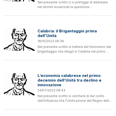
Nel presente scritto ci si prefigge di delineare
nei termini essenziali la questione
dell’esplosione del fenomeno del brigantaggio
nelle regioni meridionali continentali dopo
l’Unità; si cercherà di...
Calabria: il Brigantaggio prima
dell'Unità
18/10/2023 08:36
Nel presente scritto si tratterà del fenomeno del
brigantaggio che dilagò in Calabria nel primo
Ottocento, cercando di esplicitarne gli aspetti
più peculiari, esaminati nel quadro più ampio...
L’economia calabrese nel primo
decennio dell’Unità tra declino e
innovazione
24/07/2023 08:43
Nel presente scritto si cercherà di dar conto
dell’influenza che l’Unificazione del Regno delle
Due Sicilie al Regno d’Italia tramite l’Impresa dei
Mille e il Plebiscito ebbe sull’ economia della...