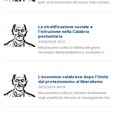
parti: a) la formazione del nuovo Stato unitario; b)
la situazione delle regioni meridionali; c) le
problematiche peculiari della Calabria. Nel...
La stratificazione sociale e
l’istruzione nella Calabria
postunitaria
03/04/2025 14:52
Nel presente scritto si tratterà del grave
fenomeno dell’analfabetismo, esistente in
Calabria da secoli, preso in esame in stretta
relazione con la stratificazione sociale degli
abitanti e facendo...
L’economia calabrese dopo l’Unità:
dal protezionismo al liberalismo
09/12/2024 08:09
Nel presente scritto si cercherà di delineare,
negli aspetti più rilevanti, le conseguenze che
l’Unità del Paese ebbe sull’economia calabrese;
alcuni rilievi riguarderanno l’’intero Meridione, ma
si...