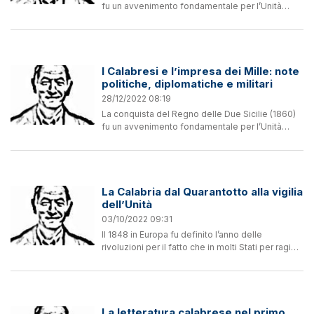
fu un avvenimento fondamentale per l’Unità
d’Italia, che va inquadrato in un contesto molto
complesso di fattori agenti a livelli diversi:
regionali,...
I Calabresi e l’impresa dei Mille: note
politiche, diplomatiche e militari
28/12/2022 08:19
La conquista del Regno delle Due Sicilie (1860)
fu un avvenimento fondamentale per l’Unità
d’Italia, che va inquadrato in un contesto molto
complesso di fattori agenti a livelli diversi:
regionali,...
La Calabria dal Quarantotto alla vigilia
dell’Unità
03/10/2022 09:31
Il 1848 in Europa fu definito l’anno delle
rivoluzioni per il fatto che in molti Stati per ragioni
diverse scoppiarono moti insurrezionali
finalizzati, per lo più, a mutare gli assetti
istituzionali...
La letteratura calabrese nel primo