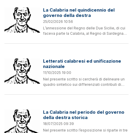
La Calabria nel quindicennio del
governo della destra
25/02/2026 10:56
L’annessione del Regno delle Due Sicilie, di cui
faceva parte la Calabria, al Regno di Sardegna
tramite plebiscito e la successiva proclamazione
del Regno d’Italia nel 1861 si può considerare
uno...
Letterati calabresi ed unificazione
nazionale
11/10/2025 19:00
Nel presente scritto si cercherà di delineare un
quadro sintetico sui differenziati contributi di
alcuni letterati calabresi in relazione alle diverse
tematiche culturali, sociali ed economiche
poste...
La Calabria nel periodo del governo
della destra storica
18/07/2025 09:39
Nel presente scritto l’esposizione si riparte in tre