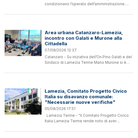
condizionano l’operato dell’amministrazione.
Senza entrare nel merito di tante osservazioni
che possono farsi, leggendo i documenti
contabili del nostro...
Area urbana Catanzaro-Lamezia,
incontro con Galati e Murone alla
Cittadella
07/08/2026 12:37
Catanzaro - Su iniziativa dell’On.Pino Galati e del
Sindaco di Lamezia Terme Mario Murone si è
tenuta presso la Cittadella Regionale un
importante incontro alla presenza...
Lamezia, Comitato Progetto Civico
Italia su disavanzo comunale:
"Necessarie nuove verifiche"
05/08/2026 17:51
Lamezia Terme - "Il Comitato Progetto Civico
Italia Lamezia Terme rende noto di aver
trasmesso formalmente in data odierna un
appello civico alla Presidente del Consiglio
Comunale, a tutte le...