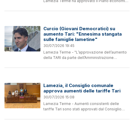
Lamezia Terme ha approvato il Piano economico
e finanziario della Tari per il 2026, sancendo un
rincaro che colpirà le famiglie con un +6,2% e
le...
Curcio (Giovani Democratici) su
aumento Tari: "Ennesima stangata
sulle famiglie lametine"
30/07/2026 19:45
Lamezia Terme - "L’approvazione dell’aumento
della TARI da parte dell’Amministrazione
comunale rappresenta una scelta
profondamente sbagliata, che scarica ancora
una volta il peso delle difficoltà...
Lamezia, il Consiglio comunale
approva aumenti delle tariffe Tari
30/07/2026 15:08
Lamezia Terme - Aumenti consistenti delle
tariffe Tari sono stati approvati dal Consiglio
comunale di Lamezia con 15 voti favorevoli della
maggioranza, 8 contrari la minoranza (compreso
Nicotera...