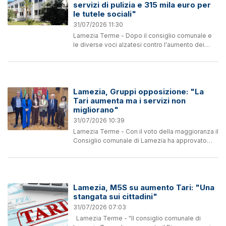
servizi di pulizia e 315 mila euro per
le tutele sociali"
31/07/2026 11:30
Lamezia Terme - Dopo il consiglio comunale e
le diverse voci alzatesi contro l'aumento dei
costi Tari 2026 l'amministrazione comunale
interviene con una nota spiegandone i motivi:
"Garantire la...
Lamezia, Gruppi opposizione: "La
Tari aumenta ma i servizi non
migliorano"
31/07/2026 10:39
Lamezia Terme - Con il voto della maggioranza il
Consiglio comunale di Lamezia ha approvato
una TARI che aumenta il carico su famiglie e
imprese, restringe le tutele per i nuclei con
disabilità grave...
Lamezia, M5S su aumento Tari: "Una
stangata sui cittadini"
31/07/2026 07:03
Lamezia Terme - "Il consiglio comunale di