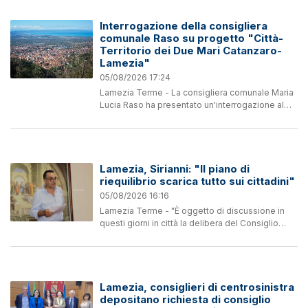
Interrogazione della consigliera
comunale Raso su progetto "Città-
Territorio dei Due Mari Catanzaro-
Lamezia"
05/08/2026 17:24
Lamezia Terme - La consigliera comunale Maria
Lucia Raso ha presentato un'interrogazione al
presidente del Consiglio comunale, Maria
Grandinetti, e al sindaco Mario Murone sul
progetto regionale...
Lamezia, Sirianni: "Il piano di
riequilibrio scarica tutto sui cittadini"
05/08/2026 16:16
Lamezia Terme - "È oggetto di discussione in
questi giorni in città la delibera del Consiglio
comunale che aumenta la TARI del 6,2% per le
utenze domestiche e del 17% per le attività
commerciali. Una...
Lamezia, consiglieri di centrosinistra
depositano richiesta di consiglio