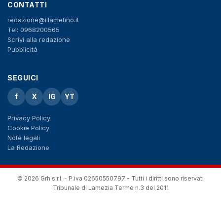
CONTATTI
redazione@illametino.it
Tel: 0968200565
Scrivi alla redazione
Pubblicità
SEGUICI
f
X
IG
YT
Privacy Policy
Cookie Policy
Note legali
La Redazione
© 2026 Grh s.r.l. - P.iva 02650550797 - Tutti i diritti sono riservati
Tribunale di Lamezia Terme n.3 del 2011