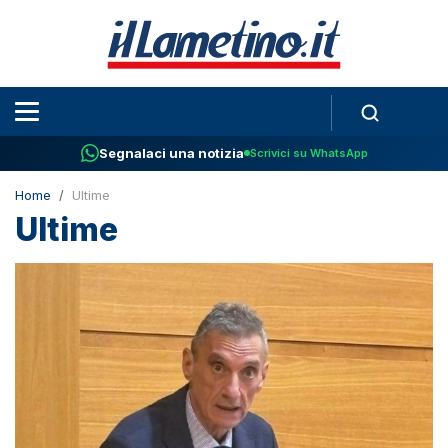
Segnalaci una notizia
Scrivici su WhatsApp
Home
Ultime
Ultime