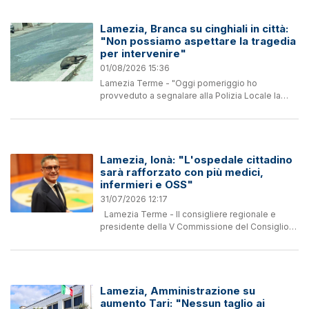
avviso, arrecano un...
Lamezia, Branca su cinghiali in città:
"Non possiamo aspettare la tragedia
per intervenire"
01/08/2026 15:36
Lamezia Terme - "Oggi pomeriggio ho
provveduto a segnalare alla Polizia Locale la
presenza di un cinghiale morto sul marciapiede
di via dei Mille, chiedendo un intervento
immediato per la sua...
Lamezia, Ionà: "L'ospedale cittadino
sarà rafforzato con più medici,
infermieri e OSS"
31/07/2026 12:17
Lamezia Terme - Il consigliere regionale e
presidente della V Commissione del Consiglio
regionale, Emanuele Ionà, interviene sul dibattito
di queste ore, ribadendo come il tema della
sanità...
Lamezia, Amministrazione su
aumento Tari: "Nessun taglio ai