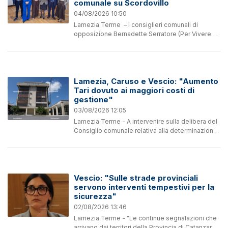
comunale su Scordovillo
04/08/2026 10:50
Lamezia Terme – I consiglieri comunali di
opposizione Bernadette Serratore (Per Vivere
Bene), Lidia Vescio (PD), Annita Vitale (Azione),
Fabrizio Muraca (PD), Gennarino Masi (PD) e
Doris Lo...
Lamezia, Caruso e Vescio: "Aumento
Tari dovuto ai maggiori costi di
gestione"
03/08/2026 12:05
Lamezia Terme - A intervenire sulla delibera del
Consiglio comunale relativa alla determinazione
delle tariffe Tari sono Francesco Caruso,
capogruppo della lista civica “Lamezia Domani”,
e il...
Vescio: "Sulle strade provinciali
servono interventi tempestivi per la
sicurezza"
02/08/2026 13:46
Lamezia Terme - "Le continue segnalazioni che
arrivano dai territori della Provincia di Catanzaro