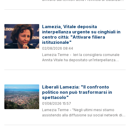
restituiscono un quadro preoccupante dello
stato della rete viaria provinciale. Non si tratta
di...
Lamezia, Vitale deposita
interpellanza urgente su cinghiali in
centro città: "Attivare filiera
istituzionale"
02/08/2026 08:44
Lamezia Terme - Ieri la consigliera comunale
Annita Vitale ha depositato un’interpellanza
urgente a risposta orale sulla presenza sempre
più frequente di gruppi di cinghiali nelle strade
e...
Liberali Lamezia: "Il confronto
politico non può trasformarsi in
spettacolo"
01/08/2026 15:57
Lamezia Terme - "Negli ultimi mesi stiamo
assistendo alla diffusione sui social network di
numerosi video che stanno ottenendo un
elevato numero di visualizzazioni e che, a nostro