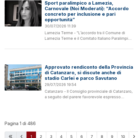
Sport paralimpico a Lamezia,
Carnovale (Noi Moderati): “Accordo
concreto per inclusione e pari
opportunità”
30/07/2026 11:39
Lamezia Terme - "L’accordo tra il Comune di
Lamezia Terme e il Comitato Italiano Paralimpico
Calabria rappresenta un esempio concreto di
come le pari opportunità possano tradursi in
scelte capaci di...
Approvato rendiconto della Provincia
di Catanzaro, si discute anche di
stadio Carlei e parco Savutano
29/07/2026 19:54
Catanzaro - Il Consiglio provinciale di Catanzaro,
a seguito del parere favorevole espresso
dall’Assemblea dei sindaci, ha approvato il
rendiconto di gestione relativo all’esercizio
finanziario 2025....
Pagina 1 di 486
1
2
3
4
5
6
7
8
9
10