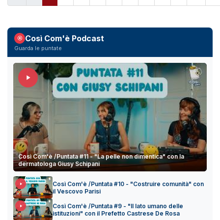
Così Com'è Podcast
Guarda le puntate
Così Com'è /Puntata #11 - "La pelle non dimentica" con la
dermatologa Giusy Schipani
Così Com'è /Puntata #10 - "Costruire comunità" con
il Vescovo Parisi
Così Com'è /Puntata #9 - "Il lato umano delle
istituzioni" con il Prefetto Castrese De Rosa