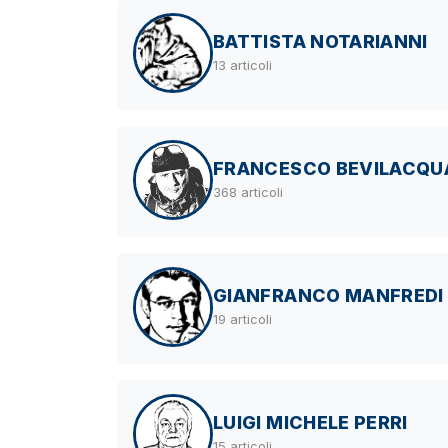
BATTISTA NOTARIANNI
13 articoli
FRANCESCO BEVILACQU
368 articoli
GIANFRANCO MANFREDI
19 articoli
LUIGI MICHELE PERRI
15 articoli