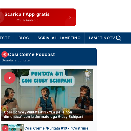
Scarica l'App gratis
iOS & Android
IESTE
BLOG
SCRIVI A IL LAMETINO
LAMETINOTV
Così Com'è Podcast
Guarda le puntate
Così Com'è /Puntata #11 - "La pelle non
dimentica" con la dermatologa Giusy Schipani
Così Com'è /Puntata #10 - "Costruire