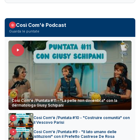
Così Com'è Podcast
Guarda le puntate
Così Com'è /Puntata #11 - "La pelle non dimentica" con la
dermatologa Giusy Schipani
Così Com'è /Puntata #10 - "Costruire comunità" con
il Vescovo Parisi
Così Com'è /Puntata #9 - "Il lato umano delle
istituzioni" con il Prefetto Castrese De Rosa