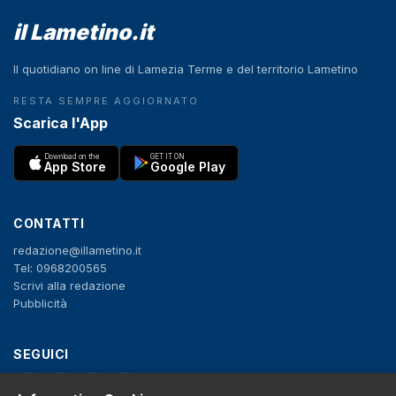
il Lametino.it
Il quotidiano on line di Lamezia Terme e del territorio Lametino
RESTA SEMPRE AGGIORNATO
Scarica l'App
Download on the
GET IT ON
App Store
Google Play
CONTATTI
redazione@illametino.it
Tel: 0968200565
Scrivi alla redazione
Pubblicità
SEGUICI
f
X
IG
YT