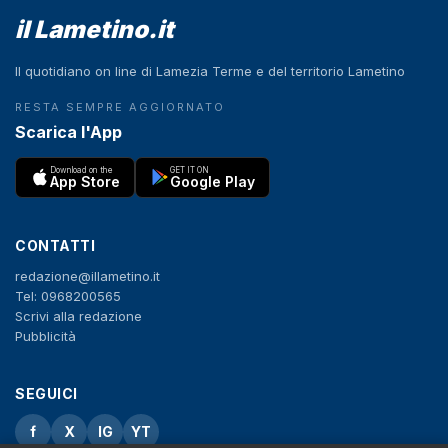
il Lametino.it
Il quotidiano on line di Lamezia Terme e del territorio Lametino
RESTA SEMPRE AGGIORNATO
Scarica l'App
Download on the
GET IT ON
App Store
Google Play
CONTATTI
redazione@illametino.it
Tel: 0968200565
Scrivi alla redazione
Pubblicità
SEGUICI
f
X
IG
YT