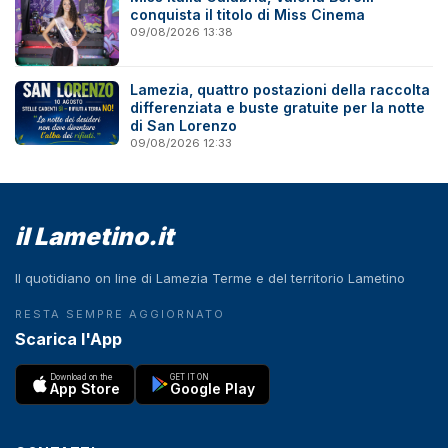
conquista il titolo di Miss Cinema
09/08/2026 13:38
Lamezia, quattro postazioni della raccolta
differenziata e buste gratuite per la notte
di San Lorenzo
09/08/2026 12:33
il Lametino.it
Il quotidiano on line di Lamezia Terme e del territorio Lametino
RESTA SEMPRE AGGIORNATO
Scarica l'App
Download on the
GET IT ON
App Store
Google Play