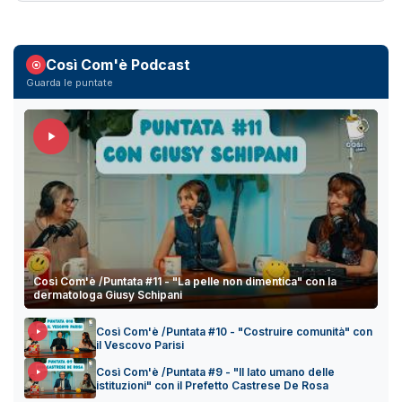
Così Com'è Podcast
Guarda le puntate
Così Com'è /Puntata #11 - "La pelle non dimentica" con la
dermatologa Giusy Schipani
Così Com'è /Puntata #10 - "Costruire comunità" con
il Vescovo Parisi
Così Com'è /Puntata #9 - "Il lato umano delle
istituzioni" con il Prefetto Castrese De Rosa