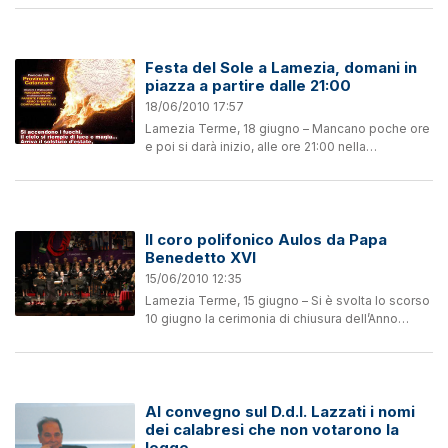
Francesco Mallamo a Danilo De Fazio. I soci del
Club alla presenza...
Festa del Sole a Lamezia, domani in
piazza a partire dalle 21:00
18/06/2010 17:57
Lamezia Terme, 18 giugno – Mancano poche ore
e poi si darà inizio, alle ore 21:00 nella
centralissima Piazza della Repubblica, alla prima
edizione della “Festa del Sole” . “Si tratta di una...
Il coro polifonico Aulos da Papa
Benedetto XVI
15/06/2010 12:35
Lamezia Terme, 15 giugno – Si è svolta lo scorso
10 giugno la cerimonia di chiusura dell’Anno
Sacerdotale presieduta da Sua Santità
Benedetto XVI. Ad accompagnare la veglia di
preghiera con i...
Al convegno sul D.d.l. Lazzati i nomi
dei calabresi che non votarono la
legge