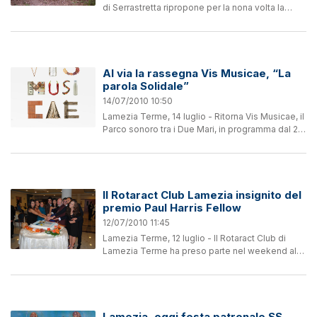
di Serrastretta ripropone per la nona volta la
tradizionale giornata da trascorrere nel
meraviglioso bosco di faggi, luogo unico ed
incantato, per...
Al via la rassegna Vis Musicae, “La
parola Solidale”
14/07/2010 10:50
Lamezia Terme, 14 luglio - Ritorna Vis Musicae, il
Parco sonoro tra i Due Mari, in programma dal 29
al 31 luglio prossimi a Taverna e Villaggio
Mancuso. La manifestazione, giunta alla nona
edizione,...
Il Rotaract Club Lamezia insignito del
premio Paul Harris Fellow
12/07/2010 11:45
Lamezia Terme, 12 luglio - Il Rotaract Club di
Lamezia Terme ha preso parte nel weekend al
Passaggio delle Consegne del Distretto
Rotaract 2100 da Francesco De Francesco a
Cristina Amato per l'anno...
Lamezia, oggi festa patronale SS