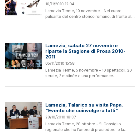
10/11/2010 12:04
Lamezia Terme, 10 novembre - Nel cuore
pulsante del centro storico romano, di fronte alla
magnificenza della magica Fontana di Trevi, il
Teatro Quirino presenta la Stagione Teatrale
2010/2011. E...
Lamezia, sabato 27 novembre
riparte la Stagione di Prosa 2010-
2011
05/11/2010 15:58
Lamezia Terme, 5 novembre - 10 spettacoli, 20
serate, 2 matinée e una performance
pomeridiana per il giorno di Santa Lucia in
collaborazione con la Stagione Teatro Ragazzi.
Sarà inaugurata sabato 27...
Lamezia, Talarico su visita Papa.
"Evento che coinvolgerà tutti"
28/10/2010 18:37
Lamezia Terme, 28 ottobre - “Il Consiglio
regionale che ho l’onore di presiedere e la
Regione nel suo insieme, saranno al fianco della