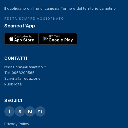
Il quotidiano on line di Lamezia Terme e del territorio Lametino
RESTA SEMPRE AGGIORNATO
Scarica l'App
Download on the
GET IT ON
App Store
Google Play
CONTATTI
redazione@illametino.it
Tel: 0968200565
Scrivi alla redazione
Pubblicità
SEGUICI
f
X
IG
YT
Privacy Policy