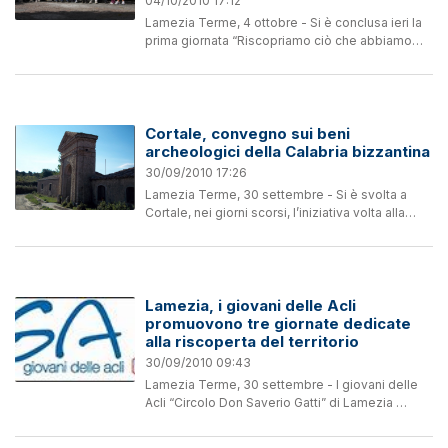
04/10/2010 17:12
Lamezia Terme, 4 ottobre - Si è conclusa ieri la
prima giornata “Riscopriamo ciò che abbiamo
dimenticato Lamezia e suoi luoghi Lamezia e la
sua storia” nel centro storico nicastrese e
promossa dai...
Cortale, convegno sui beni
archeologici della Calabria bizzantina
30/09/2010 17:26
Lamezia Terme, 30 settembre - Si è svolta a
Cortale, nei giorni scorsi, l’iniziativa volta alla
promozione del territorio e la riscoperta delle
radici bizantine del luogo.La manifestazione è
stata...
Lamezia, i giovani delle Acli
promuovono tre giornate dedicate
alla riscoperta del territorio
30/09/2010 09:43
Lamezia Terme, 30 settembre - I giovani delle
Acli “Circolo Don Saverio Gatti” di Lamezia
Terme lanciano l’iniziativa “Riscopriamo insieme
ciò che abbiamo dimenticato: Lamezia e la sua