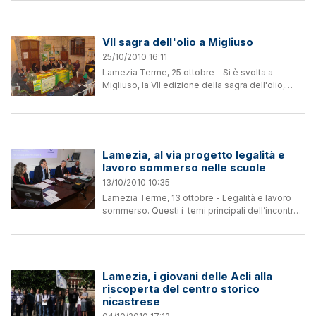
Chiesa calabrese per recepire adeguatamente
il...
VII sagra dell'olio a Migliuso
25/10/2010 16:11
Lamezia Terme, 25 ottobre - Si è svolta a
Migliuso, la VII edizione della sagra dell'olio,
manifestazione di carattere culturale, sociale,
agricolo e gastronomico, organizzata
dall'associazione “Il...
Lamezia, al via progetto legalità e
lavoro sommerso nelle scuole
13/10/2010 10:35
Lamezia Terme, 13 ottobre - Legalità e lavoro
sommerso. Questi i temi principali dell’incontro
tenutosi con gli studenti coinvolti nel progetto “la
legalità cresce sui banchi di scuola” che...
Lamezia, i giovani delle Acli alla
riscoperta del centro storico
nicastrese