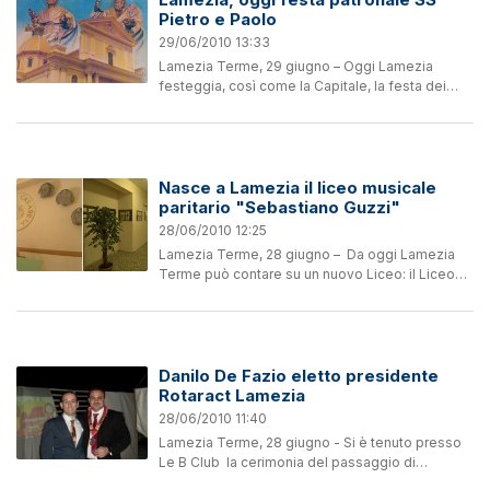
Pietro e Paolo
29/06/2010 13:33
Lamezia Terme, 29 giugno – Oggi Lamezia
festeggia, così come la Capitale, la festa dei
santi patroni Pietro e Paolo. Alle 19:30 si
svolgerà Santa Messa presieduta dal Mons.
Luigi Antonio Cantafora e...
Nasce a Lamezia il liceo musicale
paritario "Sebastiano Guzzi"
28/06/2010 12:25
Lamezia Terme, 28 giugno – Da oggi Lamezia
Terme può contare su un nuovo Liceo: il Liceo
Musicale Paritario “Sebastiano Guzzi”
riconosciuto dal Ministero dell’Istruzione,
dell’Università e...
Danilo De Fazio eletto presidente
Rotaract Lamezia
28/06/2010 11:40
Lamezia Terme, 28 giugno - Si è tenuto presso
Le B Club la cerimonia del passaggio di
consegne, del Rotaract Club lametino, da