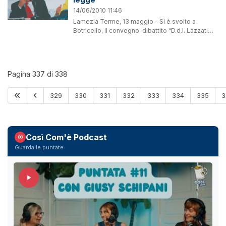
14/06/2010 11:46
Lamezia Terme, 13 maggio - Si è svolto a
Botricello, il convegno-dibattito “D.d.l. Lazzati
strumento di crescita, sviluppo e legalità per la
Calabria e per l’Italia” organizzato dal “Centro
studi...
Pagina 337 di 338
329
330
331
332
333
334
335
3
Così Com'è Podcast
Guarda le puntate