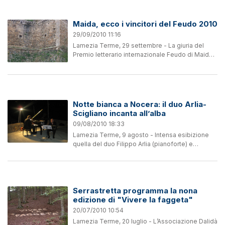
storia”....
Maida, ecco i vincitori del Feudo 2010
29/09/2010 11:16
Lamezia Terme, 29 settembre - La giuria del
Premio letterario internazionale Feudo di Maida
ha decretato i vincitori dell’edizione 2010. Gli
scrittori saranno premiati il prossimo sei
novembre nel...
Notte bianca a Nocera: il duo Arlia-
Scigliano incanta all’alba
09/08/2010 18:33
Lamezia Terme, 9 agosto - Intensa esibizione
quella del duo Filippo Arlia (pianoforte) e
Giuseppe Scigliano (bandoneon) che hanno
accompagnato il sorgere del sole nella notte
bianca di Nocera...
Serrastretta programma la nona
edizione di "Vivere la faggeta"
20/07/2010 10:54
Lamezia Terme, 20 luglio - L’Associazione Dalidà