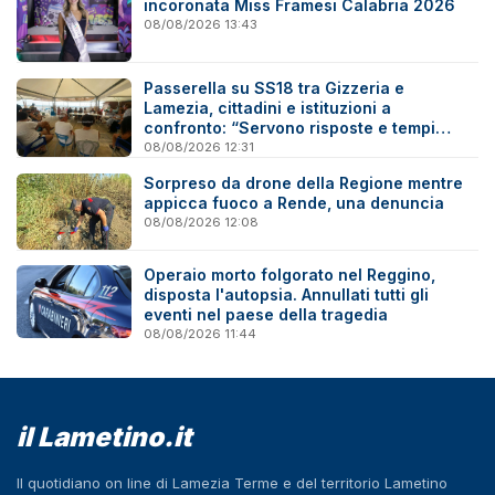
incoronata Miss Framesi Calabria 2026
08/08/2026 13:43
Passerella su SS18 tra Gizzeria e
Lamezia, cittadini e istituzioni a
confronto: “Servono risposte e tempi
certi”
08/08/2026 12:31
Sorpreso da drone della Regione mentre
appicca fuoco a Rende, una denuncia
08/08/2026 12:08
Operaio morto folgorato nel Reggino,
disposta l'autopsia. Annullati tutti gli
eventi nel paese della tragedia
08/08/2026 11:44
il Lametino.it
Il quotidiano on line di Lamezia Terme e del territorio Lametino