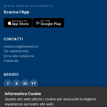
RESTA SEMPRE AGGIORNATO
Scarica l'App
Download on the
GET IT ON
App Store
Google Play
CONTATTI
redazione@illametino.it
Tel: 0968200565
Scrivi alla redazione
Pubblicità
SEGUICI
f
X
IG
YT
Informativa Cookie
Privacy Policy
Cookie Policy
Questo sito web utilizza i cookie per assicurarti la migliore
Note legali
esperienza sul nostro sito web.