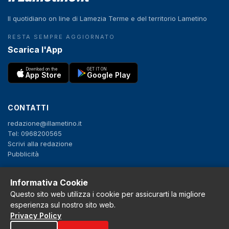
Il quotidiano on line di Lamezia Terme e del territorio Lametino
RESTA SEMPRE AGGIORNATO
Scarica l'App
Download on the
GET IT ON
App Store
Google Play
CONTATTI
redazione@illametino.it
Tel: 0968200565
Scrivi alla redazione
Pubblicità
Informativa Cookie
SEGUICI
Questo sito web utilizza i cookie per assicurarti la migliore
f
X
IG
YT
esperienza sul nostro sito web.
Privacy Policy
Privacy Policy