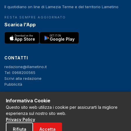
Il quotidiano on line di Lamezia Terme e del territorio Lametino
RESTA SEMPRE AGGIORNATO
Scarica l'App
Download on the
GET IT ON
App Store
Google Play
CONTATTI
redazione@illametino.it
Tel: 0968200565
Scrivi alla redazione
Pubblicità
Informativa Cookie
SEGUICI
Questo sito web utilizza i cookie per assicurarti la migliore
f
X
IG
YT
esperienza sul nostro sito web.
Privacy Policy
Privacy Policy
Rifiuta
Accetta
Cookie Policy