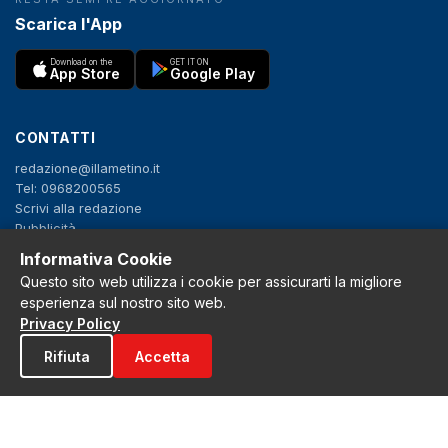
Scarica l'App
Download on the
GET IT ON
App Store
Google Play
CONTATTI
redazione@illametino.it
Tel: 0968200565
Scrivi alla redazione
Pubblicità
Informativa Cookie
Questo sito web utilizza i cookie per assicurarti la migliore
SEGUICI
esperienza sul nostro sito web.
f
X
IG
YT
Privacy Policy
Rifiuta
Accetta
Privacy Policy
Cookie Policy
Note legali
La Redazione