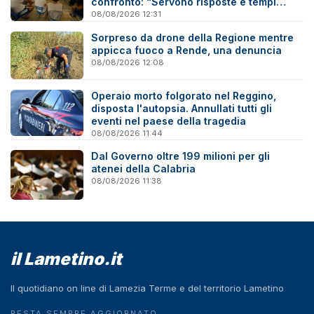
confronto: “Servono risposte e tempi
certi”
08/08/2026 12:31
Sorpreso da drone della Regione mentre
appicca fuoco a Rende, una denuncia
08/08/2026 12:08
Operaio morto folgorato nel Reggino,
disposta l'autopsia. Annullati tutti gli
eventi nel paese della tragedia
08/08/2026 11:44
Dal Governo oltre 199 milioni per gli
atenei della Calabria
08/08/2026 11:38
il Lametino.it
Il quotidiano on line di Lamezia Terme e del territorio Lametino
RESTA SEMPRE AGGIORNATO