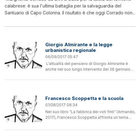
calabrese: è sua l'ultima battaglia per la salvaguardia del
Santuario di Capo Colonna. Il risultato è che oggi Corrado non...
Giorgio Almirante e la legge
urbanistica regionale
06/09/2017 05:47
L'attualità del pensiero di Giorgio Almirante è
anche nel suo lungo intervento del 26 gennaio
1970, in Parlamento. L'allora segretario del
Movimento sociale italiano dimostrava con la
solita...
Francesco Scoppetta e la scuola
01/08/2017 08:34
Nel suo libro “La fabbrica dei voti finti” (Armando,
2017), Francesco Scoppetta affronta un tema
specialistico apparentemente soltanto rivolto
agli addetti ai lavori della scuola italiana. In
realtà,...