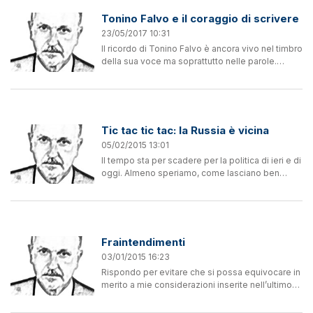
Tonino Falvo e il coraggio di scrivere
23/05/2017 10:31
Il ricordo di Tonino Falvo è ancora vivo nel timbro
della sua voce ma soprattutto nelle parole.
Risuona ancora come un'eco l'energia della
comunicazione, con la musica, il teatro, la...
Tic tac tic tac: la Russia è vicina
05/02/2015 13:01
Il tempo sta per scadere per la politica di ieri e di
oggi. Almeno speriamo, come lasciano ben
presagire le bandiere greche su cui si legge “Il
cambiamento è adesso”. Il passivo che la Grecia
ha nei...
Fraintendimenti
03/01/2015 16:23
Rispondo per evitare che si possa equivocare in
merito a mie considerazioni inserite nell’ultimo
articolo. Il titolo del post è un semplice auspicio
per risolvere lo stato di bisogno materiale e...