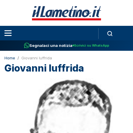
Segnalaci una notizia
Scrivici su WhatsApp
Home
Giovanni Iuffrida
Giovanni Iuffrida