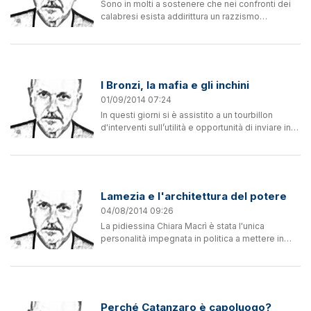
Sono in molti a sostenere che nei confronti dei
calabresi esista addirittura un razzismo
biologico, per colpa di Cesare Lombroso. A
condividere questa posizione ci sono
intellettuali che, ovviamente,...
I Bronzi, la mafia e gli inchini
01/09/2014 07:24
In questi giorni si è assistito a un tourbillon
d'interventi sull’utilità e opportunità di inviare in
missione culturale i Bronzi di Riace all'Expo 2015.
Molti uomini di cultura sulle pagine di...
Lamezia e l'architettura del potere
04/08/2014 09:26
La pidiessina Chiara Macrì è stata l'unica
personalità impegnata in politica a mettere in
evidenza la necessità di far ripartire la macchina
amministrativa comunale per riconquistare la
fiducia di un...
Perché Catanzaro è capoluogo?