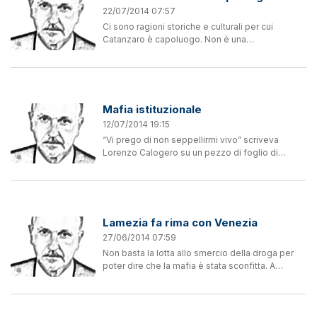
22/07/2014 07:57
Ci sono ragioni storiche e culturali per cui
Catanzaro è capoluogo. Non è una
considerazione spicciola ma legata ai fatti e agli
eventi registrati nel corso del tempo. Se si dà
uno sguardo alla...
Mafia istituzionale
12/07/2014 19:15
“Vi prego di non seppellirmi vivo” scriveva
Lorenzo Calogero su un pezzo di foglio di
quaderno a quadretti trovato accanto al suo
cadavere. Il suo non era un pizzino di un
mafioso, ma un messaggio...
Lamezia fa rima con Venezia
27/06/2014 07:59
Non basta la lotta allo smercio della droga per
poter dire che la mafia è stata sconfitta. A
Lamezia le mafie vengono di fatto cullate anche
con le parole; perché è una città in cui la
comunità è...