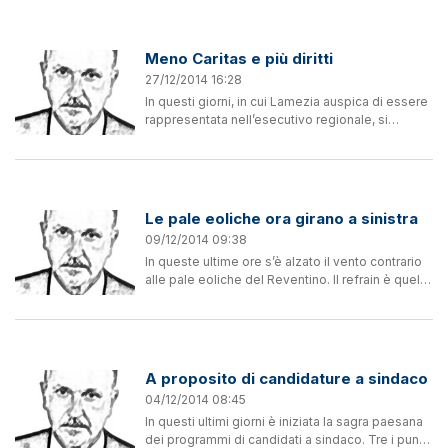
Meno Caritas e più diritti
27/12/2014 16:28
In questi giorni, in cui Lamezia auspica di essere
rappresentata nell’esecutivo regionale, si
rincorrono artatamente numerose iniziative di
buonismo natalizio, di tutela dell’ambiente
naturale...
Le pale eoliche ora girano a sinistra
09/12/2014 09:38
In queste ultime ore s’è alzato il vento contrario
alle pale eoliche del Reventino. Il refrain è quello
tipicamente ambientalista (appunto dell’ultima
ora). Soprattutto se si considera che ci...
A proposito di candidature a sindaco
04/12/2014 08:45
In questi ultimi giorni è iniziata la sagra paesana
dei programmi di candidati a sindaco. Tre i punti