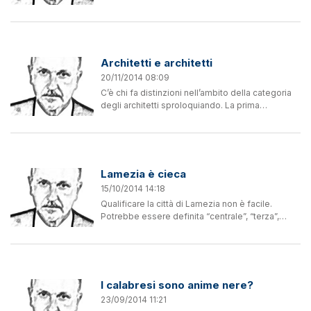
“rivoluzionari” annunciati da tutti: Piano
strutturale, Piano spiaggia e rottamazione della...
Architetti e architetti
20/11/2014 08:09
C’è chi fa distinzioni nell’ambito della categoria
degli architetti sproloquiando. La prima
distinzione proposta da un gruppo di soloni (nel
senso che soffrono di una grande solitudine)
sulla base...
Lamezia è cieca
15/10/2014 14:18
Qualificare la città di Lamezia non è facile.
Potrebbe essere definita “centrale”, “terza”,
“nevralgica”, “strategica”, “strutturale” e così via,
con aggettivi pittoreschi ed evasivi. Chi più ne
ha...
I calabresi sono anime nere?
23/09/2014 11:21