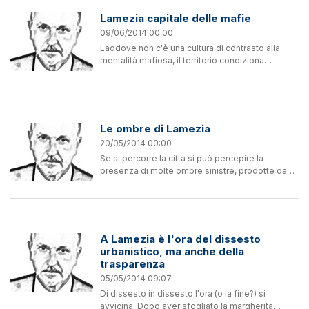
Lamezia capitale delle mafie
09/06/2014 00:00
Laddove non c'è una cultura di contrasto alla
mentalità mafiosa, il territorio condiziona
negativamente la mafia, amplificandone il ruolo
e incrementandone l'efficacia in maniera
esponenziale....
Le ombre di Lamezia
20/05/2014 00:00
Se si percorre la città si può percepire la
presenza di molte ombre sinistre, prodotte da
corpi che impediscono il passaggio della luce.
Per colpa di questi profili umani dai contorni
netti, persone...
A Lamezia è l'ora del dissesto
urbanistico, ma anche della
trasparenza
05/05/2014 09:07
Di dissesto in dissesto l'ora (o la fine?) si
avvicina. Dopo aver sfogliato la margherita