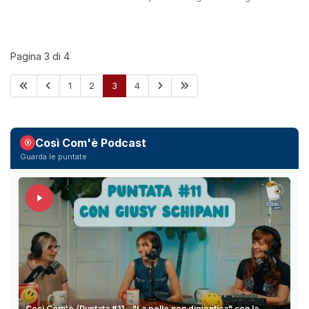
economico-finanziaria del “dissesto c'è, il
dissesto non c'è”, si avvicina inesorabilmente
l'ora del dissesto...
Pagina 3 di 4
1
2
3
4
Così Com'è Podcast
Guarda le puntate
Così Com'è /Puntata #11 - "La pelle non dimentica" con la