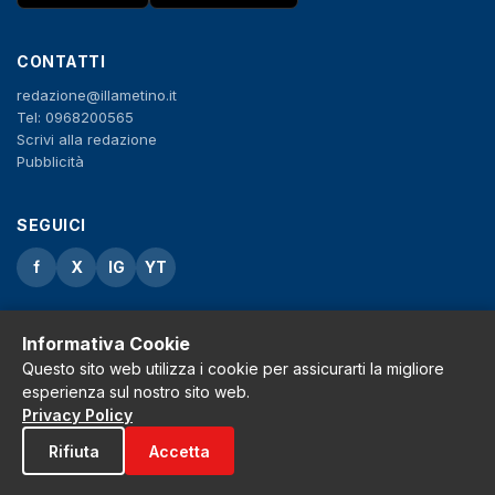
CONTATTI
redazione@illametino.it
Tel: 0968200565
Scrivi alla redazione
Pubblicità
SEGUICI
f
X
IG
YT
Privacy Policy
Cookie Policy
Informativa Cookie
Note legali
Questo sito web utilizza i cookie per assicurarti la migliore
La Redazione
esperienza sul nostro sito web.
Privacy Policy
Rifiuta
Accetta
© 2026 Grh s.r.l. - P.iva 02650550797 - Tutti i diritti sono riservati
Tribunale di Lamezia Terme n.3 del 2011