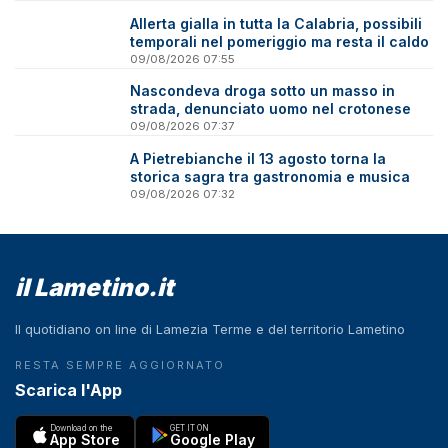
Allerta gialla in tutta la Calabria, possibili
temporali nel pomeriggio ma resta il caldo
09/08/2026 07:55
Nascondeva droga sotto un masso in
strada, denunciato uomo nel crotonese
09/08/2026 07:37
A Pietrebianche il 13 agosto torna la
storica sagra tra gastronomia e musica
09/08/2026 07:32
il Lametino.it
Il quotidiano on line di Lamezia Terme e del territorio Lametino
RESTA SEMPRE AGGIORNATO
Scarica l'App
Download on the
GET IT ON
App Store
Google Play