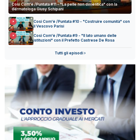
Così Com'è /Puntata #11 - "La pelle non dimentica" con la
dermatologa Giusy Schipani
Così Com'è /Puntata #10 - "Costruire comunità" con
il Vescovo Parisi
Così Com'è /Puntata #9 - "Il lato umano delle
istituzioni" con il Prefetto Castrese De Rosa
Tutti gli episodi ›