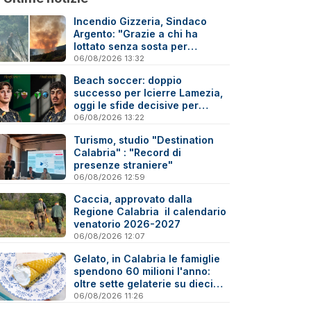
Incendio Gizzeria, Sindaco
Argento: "Grazie a chi ha
lottato senza sosta per
difendere il nostro territorio"
06/08/2026 13:32
Beach soccer: doppio
successo per Icierre Lamezia,
oggi le sfide decisive per
salvezza e scudetto Under 20
06/08/2026 13:22
Turismo, studio "Destination
Calabria" : "Record di
presenze straniere"
06/08/2026 12:59
Caccia, approvato dalla
Regione Calabria il calendario
venatorio 2026-2027
06/08/2026 12:07
Gelato, in Calabria le famiglie
spendono 60 milioni l'anno:
oltre sette gelaterie su dieci
sono artigiane
06/08/2026 11:26