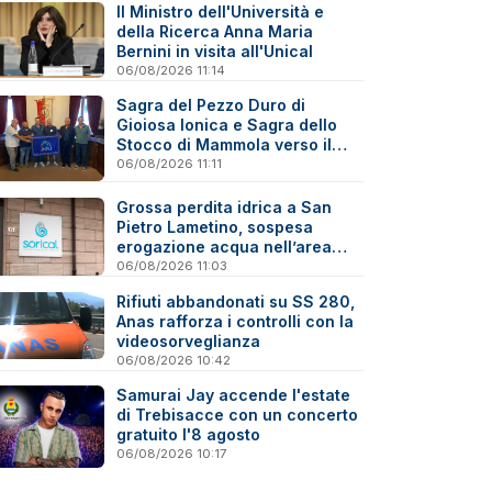
Il Ministro dell'Università e
della Ricerca Anna Maria
Bernini in visita all'Unical
06/08/2026 11:14
Sagra del Pezzo Duro di
Gioiosa Ionica e Sagra dello
Stocco di Mammola verso il
marchio “Sagra di Qualità”
06/08/2026 11:11
Grossa perdita idrica a San
Pietro Lametino, sospesa
erogazione acqua nell’area
industriale
06/08/2026 11:03
Rifiuti abbandonati su SS 280,
Anas rafforza i controlli con la
videosorveglianza
06/08/2026 10:42
Samurai Jay accende l'estate
di Trebisacce con un concerto
gratuito l'8 agosto
06/08/2026 10:17