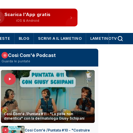
Scarica l'App gratis
iOS & Android
IESTE
BLOG
SCRIVI A IL LAMETINO
LAMETINOTV
Così Com'è Podcast
Guarda le puntate
Così Com'è /Puntata #11 - "La pelle non
dimentica" con la dermatologa Giusy Schipani
Così Com'è /Puntata #10 - "Costruire