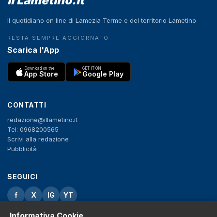
il Lametino.it
Il quotidiano on line di Lamezia Terme e del territorio Lametino
RESTA SEMPRE AGGIORNATO
Scarica l'App
Download on the
GET IT ON
App Store
Google Play
CONTATTI
redazione@illametino.it
Tel: 0968200565
Scrivi alla redazione
Pubblicità
SEGUICI
f
X
IG
YT
Informativa Cookie
Privacy Policy