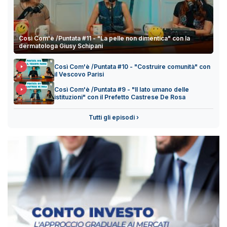
Così Com'è /Puntata #11 - "La pelle non dimentica" con la
dermatologa Giusy Schipani
Così Com'è /Puntata #10 - "Costruire comunità" con
il Vescovo Parisi
Così Com'è /Puntata #9 - "Il lato umano delle
istituzioni" con il Prefetto Castrese De Rosa
Tutti gli episodi ›