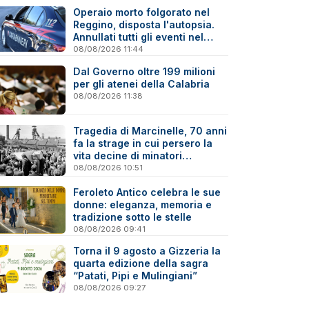
Operaio morto folgorato nel
Reggino, disposta l'autopsia.
Annullati tutti gli eventi nel
paese della tragedia
08/08/2026 11:44
Dal Governo oltre 199 milioni
per gli atenei della Calabria
08/08/2026 11:38
Tragedia di Marcinelle, 70 anni
fa la strage in cui persero la
vita decine di minatori
calabresi
08/08/2026 10:51
Feroleto Antico celebra le sue
donne: eleganza, memoria e
tradizione sotto le stelle
08/08/2026 09:41
Torna il 9 agosto a Gizzeria la
quarta edizione della sagra
“Patati, Pipi e Mulingiani”
08/08/2026 09:27