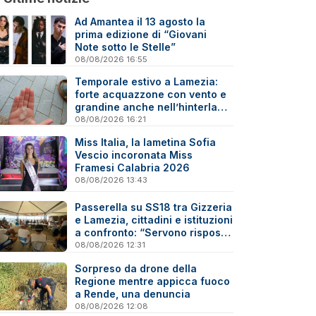
Ad Amantea il 13 agosto la
prima edizione di “Giovani
Note sotto le Stelle”
08/08/2026 16:55
Temporale estivo a Lamezia:
forte acquazzone con vento e
grandine anche nell’hinterland
- Video
08/08/2026 16:21
Miss Italia, la lametina Sofia
Vescio incoronata Miss
Framesi Calabria 2026
08/08/2026 13:43
Passerella su SS18 tra Gizzeria
e Lamezia, cittadini e istituzioni
a confronto: “Servono risposte
e tempi certi”
08/08/2026 12:31
Sorpreso da drone della
Regione mentre appicca fuoco
a Rende, una denuncia
08/08/2026 12:08