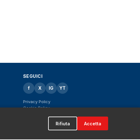
SEGUICI
f
X
IG
YT
Privacy Policy
Cookie Policy
Note legali
La Redazione
Rifiuta
Accetta