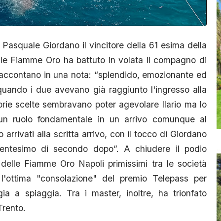
 Pasquale Giordano il vincitore della 61 esima della
elle Fiamme Oro ha battuto in volata il compagno di
raccontano in una nota: “splendido, emozionante ed
, quando i due avevano già raggiunto l'ingresso alla
ttorie scelte sembravano poter agevolare Ilario ma lo
 un ruolo fondamentale in un arrivo comunque al
arrivati alla scritta arrivo, con il tocco di Giordano
n centesimo di secondo dopo”. A chiudere il podio
delle Fiamme Oro Napoli primissimi tra le società
va l'ottima "consolazione" del premio Telepass per
ia a spiaggia. Tra i master, inoltre, ha trionfato
Trento.