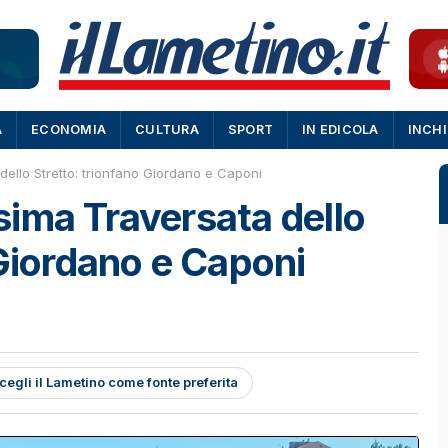
A
ECONOMIA
CULTURA
SPORT
IN EDICOLA
INCH
 dello Stretto: trionfano Giordano e Caponi
1esima Traversata dello
 Giordano e Caponi
cegli il Lametino come fonte preferita