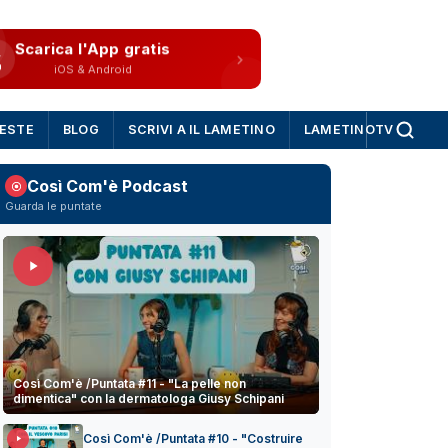
Scarica l'App gratis
iOS & Android
IESTE
BLOG
SCRIVI A IL LAMETINO
LAMETINOTV
Così Com'è Podcast
Guarda le puntate
Così Com'è /Puntata #11 - "La pelle non
dimentica" con la dermatologa Giusy Schipani
Così Com'è /Puntata #10 - "Costruire