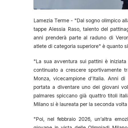
Lamezia Terme - "Dal sogno olimpico all
tappe Alessia Raso, talento del pattina
anni prenderà parte al raduno di Veron
atlete di categoria superiore" è quanto s
"La sua avventura sui pattini è iniziat
continuato a crescere sportivamente t
Monza, vicecampione d’Italia. Anni di a
portata a diventare uno dei giovani vol
palmares spiccano già quattro titoli ital
Milano si è laureata per la seconda volta
"Poi, nel febbraio 2026, un’altra emoz
giovane in vista delle Olimpiadi Milano