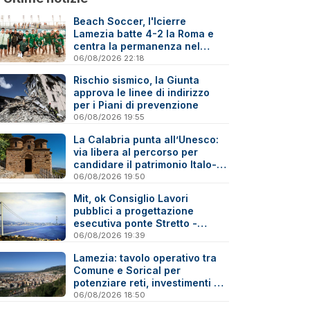
Beach Soccer, l'Icierre
Lamezia batte 4-2 la Roma e
centra la permanenza nel
massimo torneo nazionale
06/08/2026 22:18
Rischio sismico, la Giunta
approva le linee di indirizzo
per i Piani di prevenzione
06/08/2026 19:55
La Calabria punta all’Unesco:
via libera al percorso per
candidare il patrimonio Italo-
Greco medievale
06/08/2026 19:50
Mit, ok Consiglio Lavori
pubblici a progettazione
esecutiva ponte Stretto -
Reazioni
06/08/2026 19:39
Lamezia: tavolo operativo tra
Comune e Sorical per
potenziare reti, investimenti e
manutenzione
06/08/2026 18:50