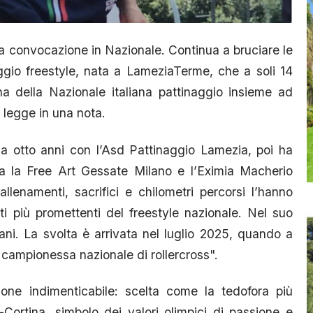
a convocazione in Nazionale. Continua a bruciare le
ggio freestyle, nata a LameziaTerme, che a soli 14
a della Nazionale italiana pattinaggio insieme ad
i legge in una nota.
a a otto anni con l’Asd Pattinaggio Lamezia, poi ha
ra la Free Art Gessate Milano e l’Eximia Macherio
llenamenti, sacrifici e chilometri percorsi l’hanno
ti più promettenti del freestyle nazionale. Nel suo
iani. La svolta è arrivata nel luglio 2025, quando a
 campionessa nazionale di rollercross".
ione indimenticabile: scelta come la tedofora più
-Cortina, simbolo dei valori olimpici di passione e