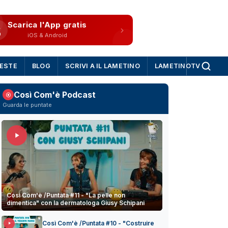
Scarica l'App gratis
iOS & Android
IESTE
BLOG
SCRIVI A IL LAMETINO
LAMETINOTV
Così Com'è Podcast
Guarda le puntate
Così Com'è /Puntata #11 - "La pelle non
dimentica" con la dermatologa Giusy Schipani
Così Com'è /Puntata #10 - "Costruire