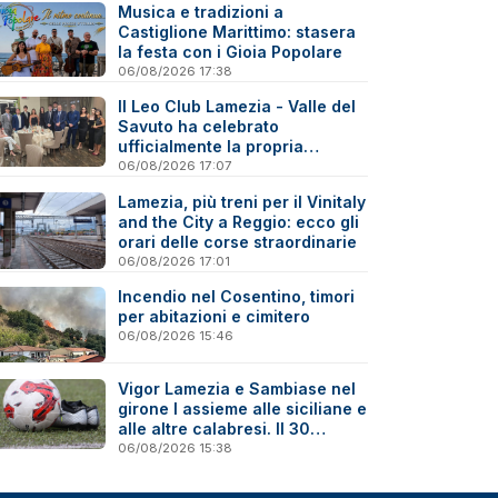
Musica e tradizioni a
Castiglione Marittimo: stasera
la festa con i Gioia Popolare
06/08/2026 17:38
Il Leo Club Lamezia - Valle del
Savuto ha celebrato
ufficialmente la propria
riattivazione
06/08/2026 17:07
Lamezia, più treni per il Vinitaly
and the City a Reggio: ecco gli
orari delle corse straordinarie
06/08/2026 17:01
Incendio nel Cosentino, timori
per abitazioni e cimitero
06/08/2026 15:46
Vigor Lamezia e Sambiase nel
girone I assieme alle siciliane e
alle altre calabresi. Il 30
agosto stracittadina di Coppa
06/08/2026 15:38
Italia