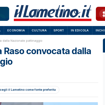
A
ECONOMIA
CULTURA
SPORT
IN EDICOLA
INCH
 dalla Nazionale pattinaggio
a Raso convocata dalla
gio
cegli il Lametino come fonte preferita