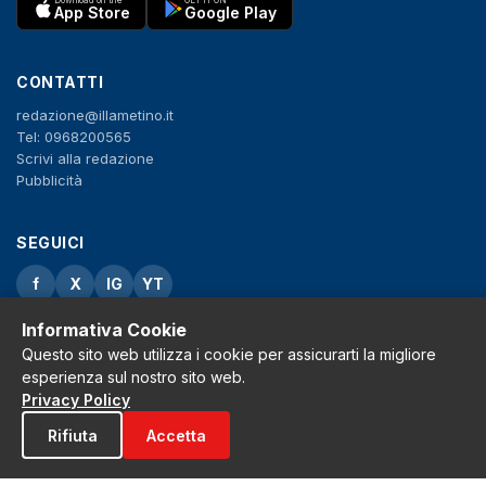
Download on the
GET IT ON
App Store
Google Play
CONTATTI
redazione@illametino.it
Tel: 0968200565
Scrivi alla redazione
Pubblicità
SEGUICI
f
X
IG
YT
Informativa Cookie
Privacy Policy
Cookie Policy
Questo sito web utilizza i cookie per assicurarti la migliore
Note legali
esperienza sul nostro sito web.
La Redazione
Privacy Policy
Rifiuta
Accetta
© 2026 Grh s.r.l. - P.iva 02650550797 - Tutti i diritti sono riservati
Tribunale di Lamezia Terme n.3 del 2011