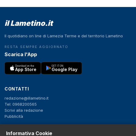
il Lametino.it
Il quotidiano on line di Lamezia Terme e del territorio Lametino
RESTA SEMPRE AGGIORNATO
Scarica l'App
Download on the
GET IT ON
App Store
Google Play
CONTATTI
redazione@illametino.it
Tel: 0968200565
Scrivi alla redazione
Pubblicità
Informativa Cookie
SEGUICI