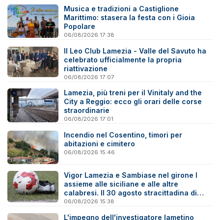
Musica e tradizioni a Castiglione
Marittimo: stasera la festa con i Gioia
Popolare
06/08/2026 17:38
Il Leo Club Lamezia - Valle del Savuto ha
celebrato ufficialmente la propria
riattivazione
06/08/2026 17:07
Lamezia, più treni per il Vinitaly and the
City a Reggio: ecco gli orari delle corse
straordinarie
06/08/2026 17:01
Incendio nel Cosentino, timori per
abitazioni e cimitero
06/08/2026 15:46
Vigor Lamezia e Sambiase nel girone I
assieme alle siciliane e alle altre
calabresi. Il 30 agosto stracittadina di
Coppa Italia
06/08/2026 15:38
L'impegno dell'investigatore lametino