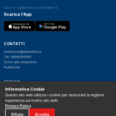
RESTA SEMPRE AGGIORNATO
Scarica l'App
Download on the
GET IT ON
App Store
Google Play
CONTATTI
redazione@illametino.it
Tel: 0968200565
Scrivi alla redazione
Pubblicità
SEGUICI
Informativa Cookie
f
X
IG
YT
Questo sito web utilizza i cookie per assicurarti la migliore
esperienza sul nostro sito web.
Privacy Policy
Privacy Policy
Cookie Policy
Note legali
Rifiuta
Accetta