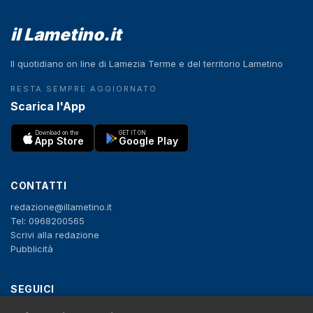
il Lametino.it
Il quotidiano on line di Lamezia Terme e del territorio Lametino
RESTA SEMPRE AGGIORNATO
Scarica l'App
Download on the
GET IT ON
App Store
Google Play
CONTATTI
redazione@illametino.it
Tel: 0968200565
Scrivi alla redazione
Pubblicità
SEGUICI