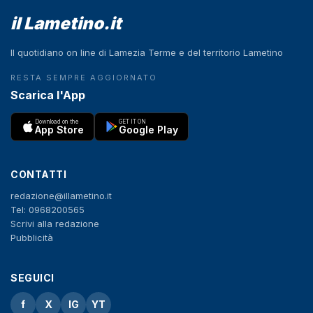
il Lametino.it
Il quotidiano on line di Lamezia Terme e del territorio Lametino
RESTA SEMPRE AGGIORNATO
Scarica l'App
Download on the
GET IT ON
App Store
Google Play
CONTATTI
redazione@illametino.it
Tel: 0968200565
Scrivi alla redazione
Pubblicità
SEGUICI
f
X
IG
YT