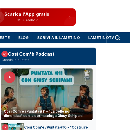
Scarica l'App gratis
iOS & Android
IESTE
BLOG
SCRIVI A IL LAMETINO
LAMETINOTV
Così Com'è Podcast
Guarda le puntate
Così Com'è /Puntata #11 - "La pelle non
dimentica" con la dermatologa Giusy Schipani
Così Com'è /Puntata #10 - "Costruire