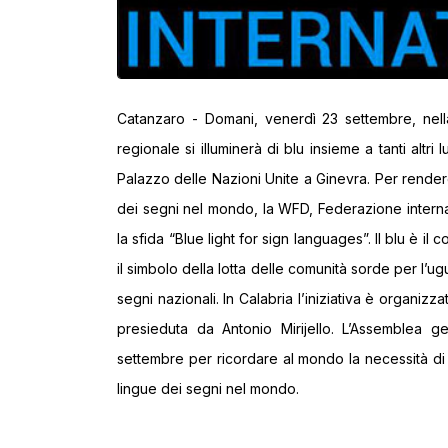
Catanzaro - Domani, venerdì 23 settembre, nella 
regionale si illuminerà di blu insieme a tanti altr
Palazzo delle Nazioni Unite a Ginevra. Per rendere
dei segni nel mondo, la WFD, Federazione interna
la sfida “Blue light for sign languages”. Il blu è i
il simbolo della lotta delle comunità sorde per l’ug
segni nazionali. In Calabria l’iniziativa è organizz
presieduta da Antonio Mirijello. L’Assemblea g
settembre per ricordare al mondo la necessità di
lingue dei segni nel mondo.