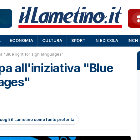
A
ECONOMIA
CULTURA
SPORT
IN EDICOLA
INCH
va "Blue light for sign languages"
a all'iniziativa "Blue
uages"
cegli il Lametino come fonte preferita