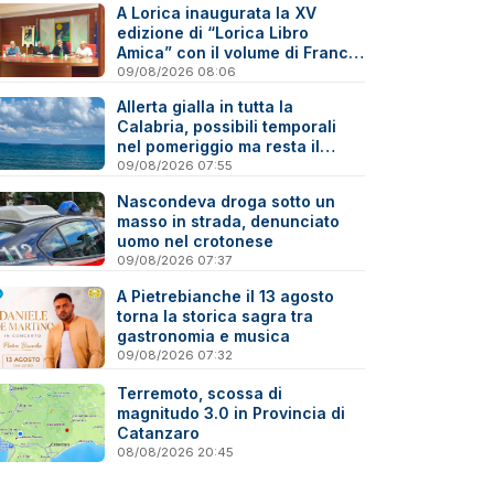
A Lorica inaugurata la XV
edizione di “Lorica Libro
Amica” con il volume di Franco
Emilio Carlino sul Reventino-
09/08/2026 08:06
Savuto
Allerta gialla in tutta la
Calabria, possibili temporali
nel pomeriggio ma resta il
caldo
09/08/2026 07:55
Nascondeva droga sotto un
masso in strada, denunciato
uomo nel crotonese
09/08/2026 07:37
A Pietrebianche il 13 agosto
torna la storica sagra tra
gastronomia e musica
09/08/2026 07:32
Terremoto, scossa di
magnitudo 3.0 in Provincia di
Catanzaro
08/08/2026 20:45