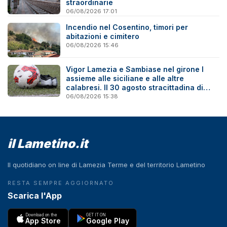
straordinarie
06/08/2026 17:01
Incendio nel Cosentino, timori per
abitazioni e cimitero
06/08/2026 15:46
Vigor Lamezia e Sambiase nel girone I
assieme alle siciliane e alle altre
calabresi. Il 30 agosto stracittadina di
Coppa Italia
06/08/2026 15:38
il Lametino.it
Il quotidiano on line di Lamezia Terme e del territorio Lametino
RESTA SEMPRE AGGIORNATO
Scarica l'App
Download on the
GET IT ON
App Store
Google Play