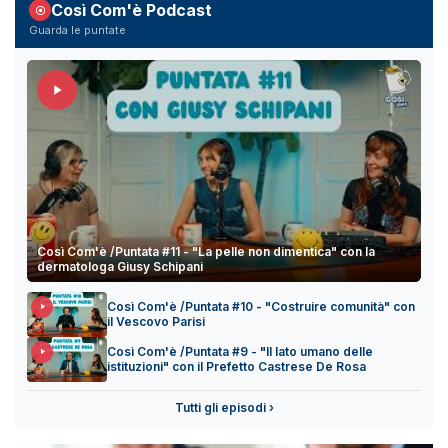
Così Com'è Podcast
Guarda le puntate
Così Com'è /Puntata #11 - "La pelle non dimentica" con la
dermatologa Giusy Schipani
Così Com'è /Puntata #10 - "Costruire comunità" con
il Vescovo Parisi
Così Com'è /Puntata #9 - "Il lato umano delle
istituzioni" con il Prefetto Castrese De Rosa
Tutti gli episodi ›