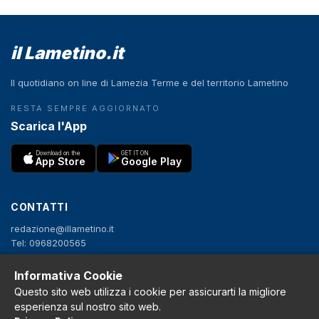
il Lametino.it
Il quotidiano on line di Lamezia Terme e del territorio Lametino
RESTA SEMPRE AGGIORNATO
Scarica l'App
Download on the
GET IT ON
App Store
Google Play
CONTATTI
redazione@illametino.it
Tel: 0968200565
Scrivi alla redazione
Pubblicità
Informativa Cookie
Questo sito web utilizza i cookie per assicurarti la migliore
esperienza sul nostro sito web.
SEGUICI