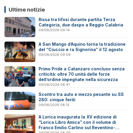
Ultime notizie
Rissa tra tifosi durante partita Terza
Categoria, due daspo a Reggio Calabria
09/08/2026 09:14
A San Mango d’Aquino torna la tradizione
del “Ciuccio e ra Signorina” il 12 agosto
09/08/2026 09:09
Primo Pride a Catanzaro concluso senza
criticità: oltre 70 unità delle forze
dell’ordine impegnate nella sicurezza
09/08/2026 08:41
Scontro tra auto e mezzo pesante su SS
280: cinque feriti
09/08/2026 08:12
A Lorica inaugurata la XV edizione di
“Lorica Libro Amica” con il volume di
Franco Emilio Carlino sul Reventino-
Savuto
09/08/2026 08:06