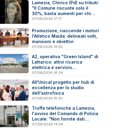
Lamezia, Chirico (Pd) su tributi:
"Il Comune riscuote solo il
30%, basta aumenti per chi
paga"
07/08/2026 17:17
Promozione, riaccende i motori
l'Atletico Maida: delineati volti,
mansioni e obiettivi
07/08/2026 16:55
A2, operativa "Green Island" di
Lattarico: attivi ricarica
elettrica e servizio
sperimentale di soccorso
07/08/2026 16:34
sanitario
All'Unical progetto per hub di
eccellenza per lo studio
dell'astrofisica
07/08/2026 15:30
Truffe telefoniche a Lamezia,
l'avviso del Comando di Polizia
Locale: "Non fornite dati
personali"
07/08/2026 14:06