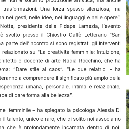
ile non è soltanto produzione artistica, ma anche
i, trasformazioni. Una forza spesso silenziosa, ma
nei gesti, nelle idee, nei linguaggi e nelle opere”.
 Notte, presidente della Fidapa Lamezia, l’evento
 è svolto presso il Chiostro Caffè Letterario “San
arte dell’incontro si sono registrati gli interventi
relazionato su “La creatività femminile: intuizione,
architetto e docente di arte Nadia Rocchino, che ha
tema: “Dare stile al caos”. “Le due relatrici - ha
uteranno a comprendere il significato più ampio della
esperienza umana, personale, intima e relazionale,
ace di dare forma alla bellezza”.
 nel femminile – ha spiegato la psicologa Alessia Di
l talento, unico e raro, che di solito noi associamo
na che è profondamente incarnata dentro di noi;