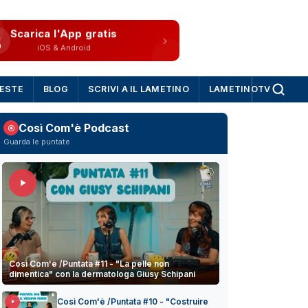
Scarica l'App gratis
iOS & Android
IESTE
BLOG
SCRIVI A IL LAMETINO
LAMETINOTV
Così Com'è Podcast
Guarda le puntate
Così Com'è /Puntata #11 - "La pelle non
dimentica" con la dermatologa Giusy Schipani
Così Com'è /Puntata #10 - "Costruire