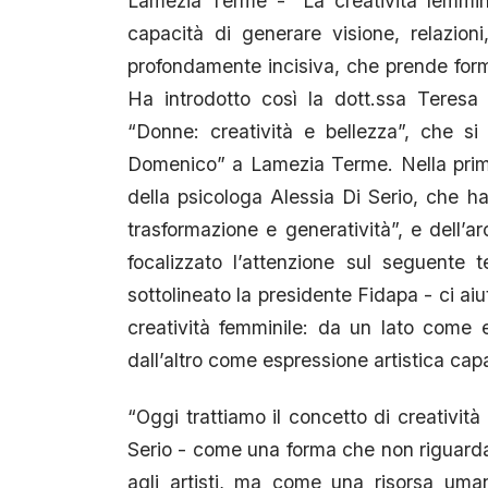
Lamezia Terme - “La creatività femmin
capacità di generare visione, relazion
profondamente incisiva, che prende forma 
Ha introdotto così la dott.ssa Teresa
“Donne: creatività e bellezza”, che si
Domenico” a Lamezia Terme. Nella prima p
della psicologa Alessia Di Serio, che ha 
trasformazione e generatività”, e dell’
focalizzato l’attenzione sul seguente 
sottolineato la presidente Fidapa - ci ai
creatività femminile: da un lato come 
dall’altro come espressione artistica cap
“Oggi trattiamo il concetto di creatività
Serio - come una forma che non riguarda i
agli artisti, ma come una risorsa uma