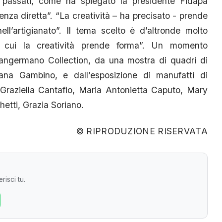
è passati, come ha spiegato la presidente Fidapa
ienza diretta”. “La creatività – ha precisato - prende
ell’artigianato”. Il tema scelto è d’altronde molto
n cui la creatività prende forma”. Un momento
a Sangermano Collection, da una mostra di quadri di
a Gambino, e dall’esposizione di manufatti di
raziella Cantafio, Maria Antonietta Caputo, Mary
etti, Grazia Soriano.
© RIPRODUZIONE RISERVATA
risci tu.