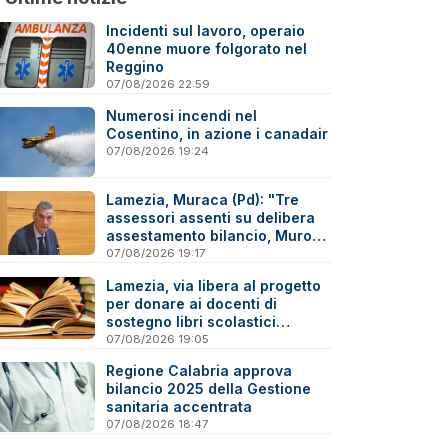
Incidenti sul lavoro, operaio
40enne muore folgorato nel
Reggino
07/08/2026 22:59
Numerosi incendi nel
Cosentino, in azione i canadair
07/08/2026 19:24
Lamezia, Muraca (Pd): "Tre
assessori assenti su delibera
assestamento bilancio, Murone
in difficoltà"
07/08/2026 19:17
Lamezia, via libera al progetto
per donare ai docenti di
sostegno libri scolastici
destinati al macero
07/08/2026 19:05
Regione Calabria approva
bilancio 2025 della Gestione
sanitaria accentrata
07/08/2026 18:47