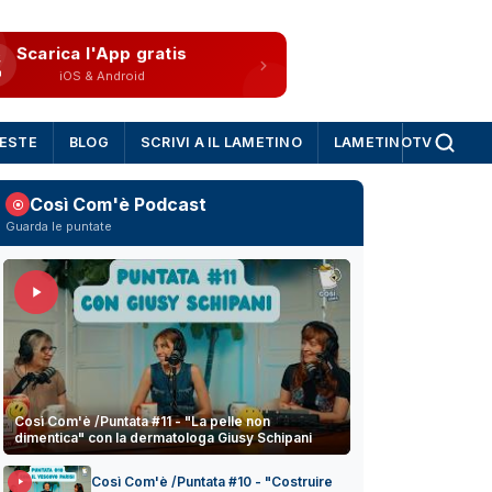
Scarica l'App gratis
iOS & Android
IESTE
BLOG
SCRIVI A IL LAMETINO
LAMETINOTV
Così Com'è Podcast
Guarda le puntate
Così Com'è /Puntata #11 - "La pelle non
dimentica" con la dermatologa Giusy Schipani
Così Com'è /Puntata #10 - "Costruire