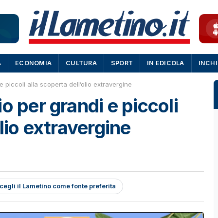
A
ECONOMIA
CULTURA
SPORT
IN EDICOLA
INCH
 piccoli alla scoperta dell’olio extravergine
o per grandi e piccoli
olio extravergine
cegli il Lametino come fonte preferita