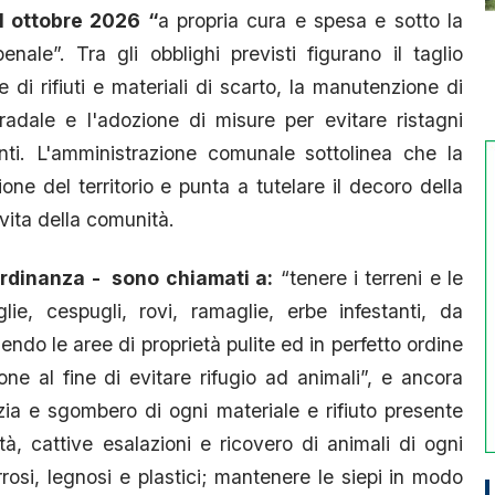
1 ottobre 2026
“
a propria cura e spesa e sotto la
enale”. Tra gli obblighi previsti figurano il taglio
 di rifiuti e materiali di scarto, la manutenzione di
radale e l'adozione di misure per evitare ristagni
nti. L'amministrazione comunale sottolinea che la
zione del territorio e punta a tutelare il decoro della
a vita della comunità.
l’ordinanza - sono chiamati a:
“tenere i terreni e le
ie, cespugli, rovi, ramaglie, erbe infestanti, da
endo le aree di proprietà pulite ed in perfetto ordine
one al fine di evitare rifugio ad animali”, e ancora
zia e sgombero di ogni materiale e rifiuto presente
à, cattive esalazioni e ricovero di animali di ogni
rosi, legnosi e plastici; mantenere le siepi in modo