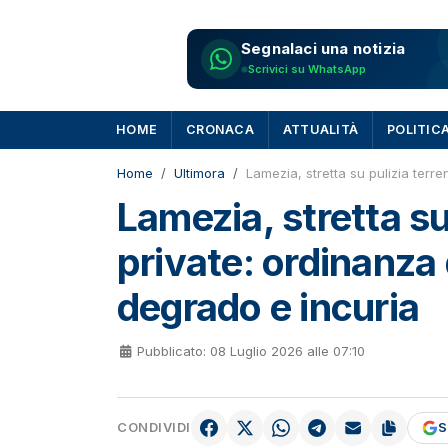
Segnalaci una notizia
Scrivici su WhatsApp
HOME
CRONACA
ATTUALITÀ
POLITIC
Home
Ultimora
Lamezia, stretta su pulizia terr
Lamezia, stretta su
private: ordinanza
degrado e incuria
Pubblicato: 08 Luglio 2026 alle 07:10
CONDIVIDI
S