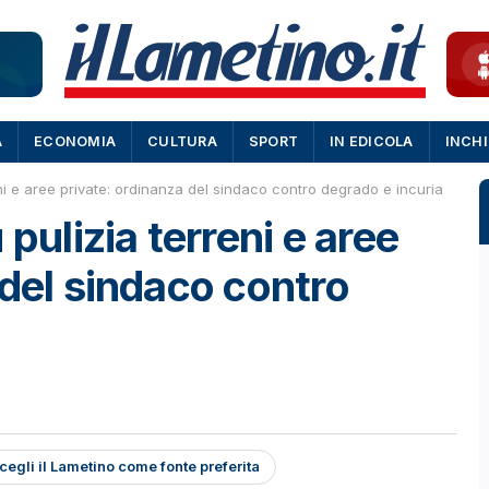
A
ECONOMIA
CULTURA
SPORT
IN EDICOLA
INCH
eni e aree private: ordinanza del sindaco contro degrado e incuria
 pulizia terreni e aree
 del sindaco contro
cegli il Lametino come fonte preferita