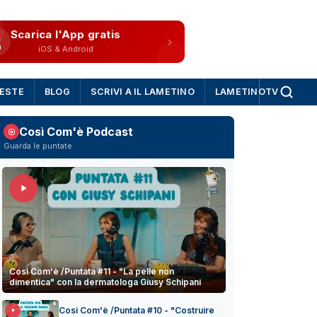
Scarica l'App gratis
iOS & Android
IESTE
BLOG
SCRIVI A IL LAMETINO
LAMETINOTV
Così Com'è Podcast
Guarda le puntate
Così Com'è /Puntata #11 - "La pelle non
dimentica" con la dermatologa Giusy Schipani
Così Com'è /Puntata #10 - "Costruire