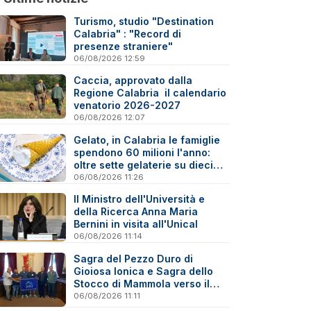
Turismo, studio "Destination
Calabria" : "Record di
presenze straniere"
06/08/2026 12:59
Caccia, approvato dalla
Regione Calabria il calendario
venatorio 2026-2027
06/08/2026 12:07
Gelato, in Calabria le famiglie
spendono 60 milioni l'anno:
oltre sette gelaterie su dieci
sono artigiane
06/08/2026 11:26
Il Ministro dell'Università e
della Ricerca Anna Maria
Bernini in visita all'Unical
06/08/2026 11:14
Sagra del Pezzo Duro di
Gioiosa Ionica e Sagra dello
Stocco di Mammola verso il
marchio “Sagra di Qualità”
06/08/2026 11:11