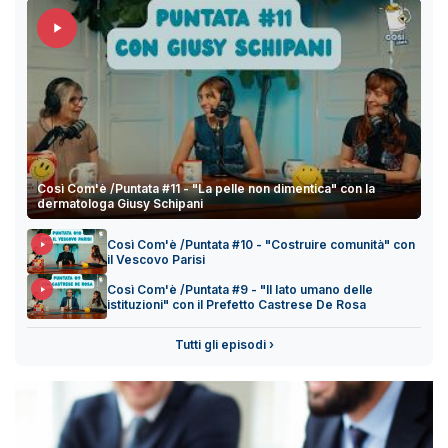
Così Com'è /Puntata #11 - "La pelle non dimentica" con la
dermatologa Giusy Schipani
Così Com'è /Puntata #10 - "Costruire comunità" con
il Vescovo Parisi
Così Com'è /Puntata #9 - "Il lato umano delle
istituzioni" con il Prefetto Castrese De Rosa
Tutti gli episodi ›