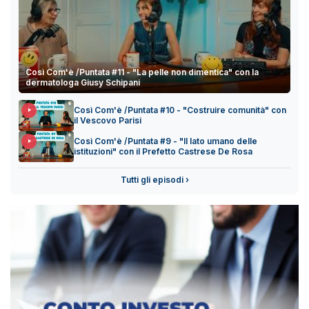
Così Com'è /Puntata #11 - "La pelle non dimentica" con la
dermatologa Giusy Schipani
Così Com'è /Puntata #10 - "Costruire comunità" con
il Vescovo Parisi
Così Com'è /Puntata #9 - "Il lato umano delle
istituzioni" con il Prefetto Castrese De Rosa
Tutti gli episodi ›