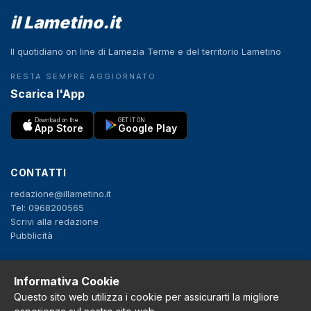
il Lametino.it
Il quotidiano on line di Lamezia Terme e del territorio Lametino
RESTA SEMPRE AGGIORNATO
Scarica l'App
Download on the
GET IT ON
App Store
Google Play
CONTATTI
redazione@illametino.it
Tel: 0968200565
Scrivi alla redazione
Pubblicità
SEGUICI
Informativa Cookie
Questo sito web utilizza i cookie per assicurarti la migliore
f
X
IG
YT