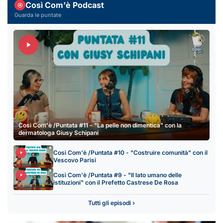
Così Com'è Podcast
Guarda le puntate
Così Com'è /Puntata #11 - "La pelle non dimentica" con la
dermatologa Giusy Schipani
Così Com'è /Puntata #10 - "Costruire comunità" con il
Vescovo Parisi
Così Com'è /Puntata #9 - "Il lato umano delle
istituzioni" con il Prefetto Castrese De Rosa
Tutti gli episodi ›