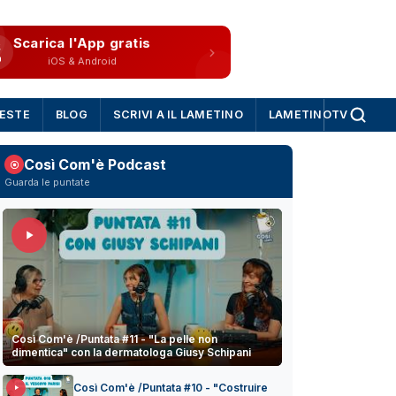
Scarica l'App gratis
iOS & Android
IESTE
BLOG
SCRIVI A IL LAMETINO
LAMETINOTV
Così Com'è Podcast
Guarda le puntate
Così Com'è /Puntata #11 - "La pelle non
dimentica" con la dermatologa Giusy Schipani
Così Com'è /Puntata #10 - "Costruire