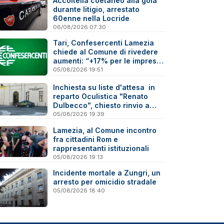
Accoltella coetaneo alla gola
durante litigio, arrestato
60enne nella Locride
06/08/2026 07:30
Tari, Confesercenti Lamezia
chiede al Comune di rivedere
aumenti: “+17% per le imprese
è troppo”
05/08/2026 19:51
Inchiesta su liste d'attesa in
reparto Oculistica "Renato
Dulbecco", chiesto rinvio a
giudizio per 10 indagati
05/08/2026 19:39
Lamezia, al Comune incontro
fra cittadini Rom e
rappresentanti istituzionali
05/08/2026 19:13
Incidente mortale a Zungri, un
arresto per omicidio stradale
05/08/2026 18:40