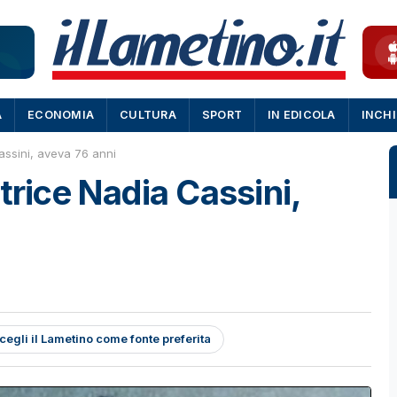
A
ECONOMIA
CULTURA
SPORT
IN EDICOLA
INCH
assini, aveva 76 anni
trice Nadia Cassini,
cegli il Lametino come fonte preferita