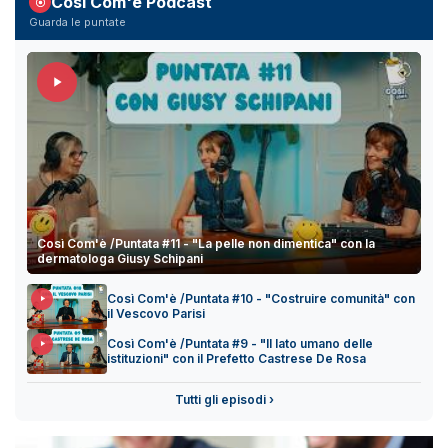
Così Com'è Podcast
Guarda le puntate
Così Com'è /Puntata #11 - "La pelle non dimentica" con la
dermatologa Giusy Schipani
Così Com'è /Puntata #10 - "Costruire comunità" con
il Vescovo Parisi
Così Com'è /Puntata #9 - "Il lato umano delle
istituzioni" con il Prefetto Castrese De Rosa
Tutti gli episodi ›