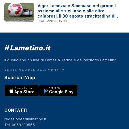
Vigor Lamezia e Sambiase nel girone I
assieme alle siciliane e alle altre
calabresi. Il 30 agosto stracittadina di
Coppa Italia
06/08/2026 15:38
il Lametino.it
Il quotidiano on line di Lamezia Terme e del territorio Lametino
RESTA SEMPRE AGGIORNATO
Scarica l'App
Download on the
GET IT ON
App Store
Google Play
CONTATTI
redazione@illametino.it
Tel: 0968200565