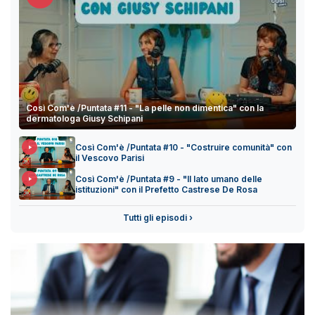
Così Com'è /Puntata #11 - "La pelle non dimentica" con la
dermatologa Giusy Schipani
Così Com'è /Puntata #10 - "Costruire comunità" con
il Vescovo Parisi
Così Com'è /Puntata #9 - "Il lato umano delle
istituzioni" con il Prefetto Castrese De Rosa
Tutti gli episodi ›