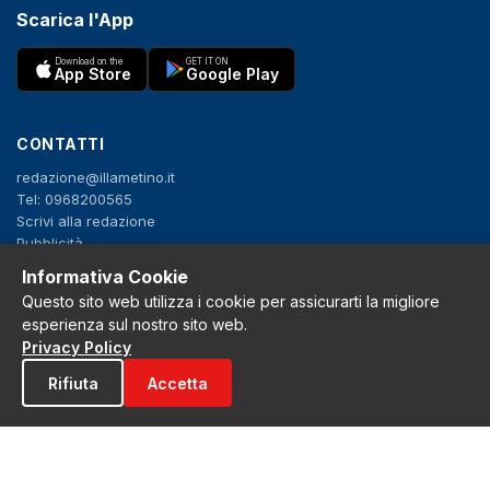
Scarica l'App
Download on the
GET IT ON
App Store
Google Play
CONTATTI
redazione@illametino.it
Tel: 0968200565
Scrivi alla redazione
Pubblicità
Informativa Cookie
Questo sito web utilizza i cookie per assicurarti la migliore
SEGUICI
esperienza sul nostro sito web.
f
X
IG
YT
Privacy Policy
Rifiuta
Accetta
Privacy Policy
Cookie Policy
Note legali
La Redazione