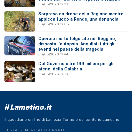
certi”
08/08/2026 12:31
Sorpreso da drone della Regione mentre
appicca fuoco a Rende, una denuncia
08/08/2026 12:08
Operaio morto folgorato nel Reggino,
disposta l'autopsia. Annullati tutti gli
eventi nel paese della tragedia
08/08/2026 11:44
Dal Governo oltre 199 milioni per gli
atenei della Calabria
08/08/2026 11:38
il Lametino.it
Il quotidiano on line di Lamezia Terme e del territorio Lametino
RESTA SEMPRE AGGIORNATO