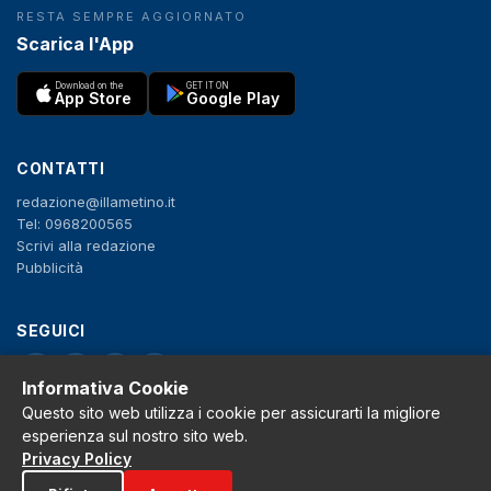
RESTA SEMPRE AGGIORNATO
Scarica l'App
Download on the
GET IT ON
App Store
Google Play
CONTATTI
redazione@illametino.it
Tel: 0968200565
Scrivi alla redazione
Pubblicità
SEGUICI
f
X
IG
YT
Informativa Cookie
Questo sito web utilizza i cookie per assicurarti la migliore
Privacy Policy
esperienza sul nostro sito web.
Cookie Policy
Privacy Policy
Note legali
La Redazione