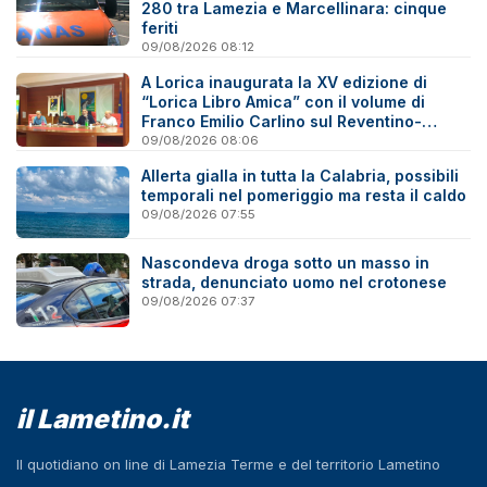
280 tra Lamezia e Marcellinara: cinque
feriti
09/08/2026 08:12
A Lorica inaugurata la XV edizione di
“Lorica Libro Amica” con il volume di
Franco Emilio Carlino sul Reventino-
Savuto
09/08/2026 08:06
Allerta gialla in tutta la Calabria, possibili
temporali nel pomeriggio ma resta il caldo
09/08/2026 07:55
Nascondeva droga sotto un masso in
strada, denunciato uomo nel crotonese
09/08/2026 07:37
il Lametino.it
Il quotidiano on line di Lamezia Terme e del territorio Lametino