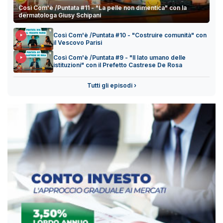
Così Com'è /Puntata #11 - "La pelle non dimentica" con la
dermatologa Giusy Schipani
Così Com'è /Puntata #10 - "Costruire comunità" con
il Vescovo Parisi
Così Com'è /Puntata #9 - "Il lato umano delle
istituzioni" con il Prefetto Castrese De Rosa
Tutti gli episodi ›