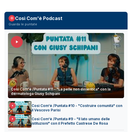
Così Com'è Podcast
Guarda le puntate
Così Com'è /Puntata #11 - "La pelle non dimentica" con la
dermatologa Giusy Schipani
Così Com'è /Puntata #10 - "Costruire comunità" con
il Vescovo Parisi
Così Com'è /Puntata #9 - "Il lato umano delle
istituzioni" con il Prefetto Castrese De Rosa