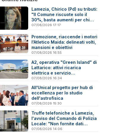
Lamezia, Chirico (Pd) su tributi:
"Il Comune riscuote solo il
30%, basta aumenti per chi
paga"
07/08/2026 17:17
Promozione, riaccende i motori
l'Atletico Maida: delineati volti,
mansioni e obiettivi
07/08/2026 16:55
A2, operativa "Green Island" di
Lattarico: attivi ricarica
elettrica e servizio
sperimentale di soccorso
07/08/2026 16:34
sanitario
All'Unical progetto per hub di
eccellenza per lo studio
dell'astrofisica
07/08/2026 15:30
Truffe telefoniche a Lamezia,
l'avviso del Comando di Polizia
Locale: "Non fornite dati
personali"
07/08/2026 14:06