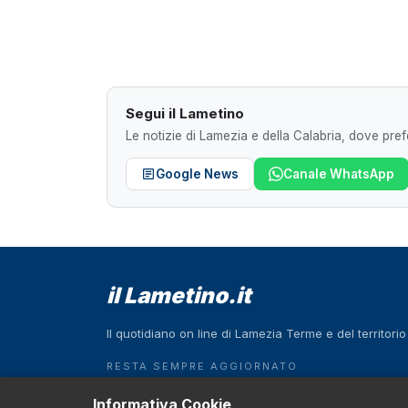
Segui il Lametino
Le notizie di Lamezia e della Calabria, dove prefe
Google News
Canale WhatsApp
il Lametino.it
Il quotidiano on line di Lamezia Terme e del territori
RESTA SEMPRE AGGIORNATO
Scarica l'App
Informativa Cookie