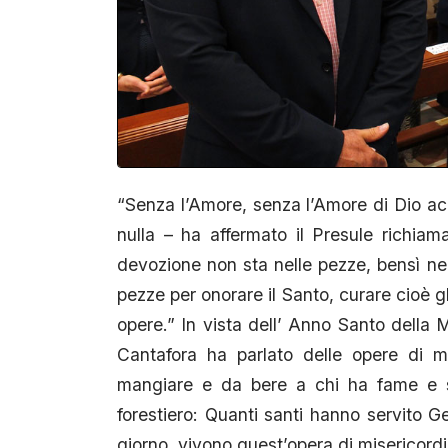
“Senza l’Amore, senza l’Amore di Dio acco
nulla – ha affermato il Presule richia
devozione non sta nelle pezze, bensì ne
pezze per onorare il Santo, curare cioè g
opere.” In vista dell’ Anno Santo della
Cantafora ha parlato delle opere di m
mangiare e da bere a chi ha fame e s
forestiero: Quanti santi hanno servito 
giorno, vivono quest’opera di misericordi