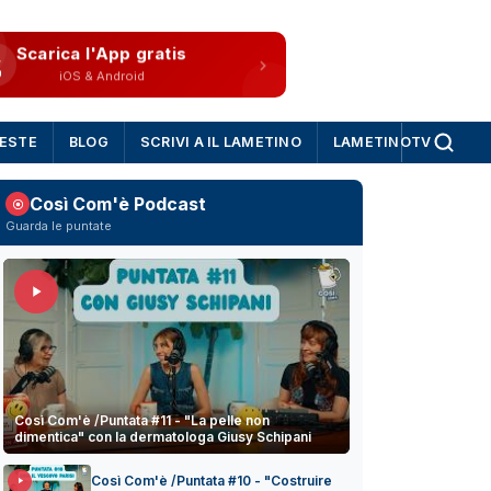
Scarica l'App gratis
iOS & Android
IESTE
BLOG
SCRIVI A IL LAMETINO
LAMETINOTV
Così Com'è Podcast
Guarda le puntate
Così Com'è /Puntata #11 - "La pelle non
dimentica" con la dermatologa Giusy Schipani
Così Com'è /Puntata #10 - "Costruire