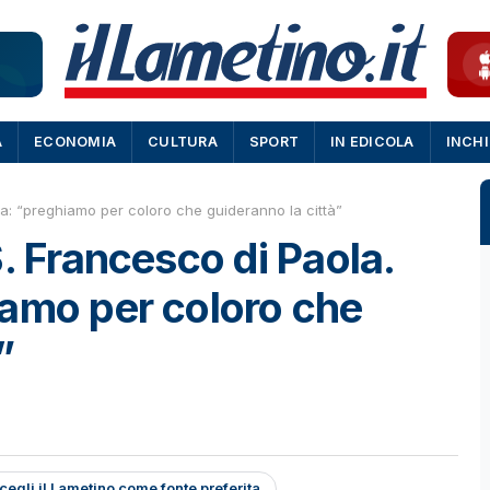
A
ECONOMIA
CULTURA
SPORT
IN EDICOLA
INCH
ra: “preghiamo per coloro che guideranno la città”
. Francesco di Paola.
iamo per coloro che
”
cegli il Lametino come fonte preferita