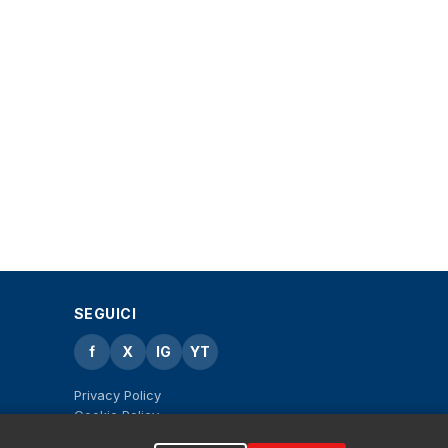
SEGUICI
f
X
IG
YT
Privacy Policy
Cookie Policy
Note legali