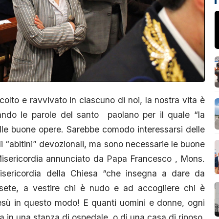
lto e ravvivato in ciascuno di noi, la nostra vita è
mando le parole del santo paolano per il quale “la
lle buone opere. Sarebbe comodo interessarsi delle
li “abitini” devozionali, ma sono necessarie le buone
 Misericordia annunciato da Papa Francesco , Mons.
isericordia della Chiesa “che insegna a dare da
ete, a vestire chi è nudo e ad accogliere chi è
Gesù in questo modo! E quanti uomini e donne, ogni
a in una stanza di ospedale, o di una casa di riposo,