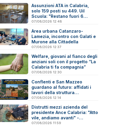
Assunzioni ATA in Calabria,
solo 159 posti su 449. Uil
Scuola: "Restano fuori 6
precari su 10"
07/08/2026 12:48
Area urbana Catanzaro-
Lamezia, incontro con Galati e
Murone alla Cittadella
07/08/2026 12:37
Welfare, giovani al fianco degli
anziani soli con il progetto “La
Calabria ti fa compagnia”
07/08/2026 12:30
Conflenti e San Mazzeo
guardano al futuro: affidati i
lavori della struttura
polifunzionale
07/08/2026 12:14
Distrutti mezzi azienda del
presidente Ance Calabria: "Atto
vile, andiamo avanti" -
Reazioni
07/08/2026 11:59