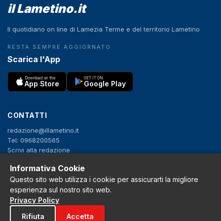
il Lametino.it
Il quotidiano on line di Lamezia Terme e del territorio Lametino
RESTA SEMPRE AGGIORNATO
Scarica l'App
Download on the
GET IT ON
App Store
Google Play
CONTATTI
redazione@illametino.it
Tel: 0968200565
Scrivi alla redazione
Pubblicità
Informativa Cookie
Questo sito web utilizza i cookie per assicurarti la migliore
SEGUICI
esperienza sul nostro sito web.
Privacy Policy
f
X
IG
YT
Rifiuta
Accetta