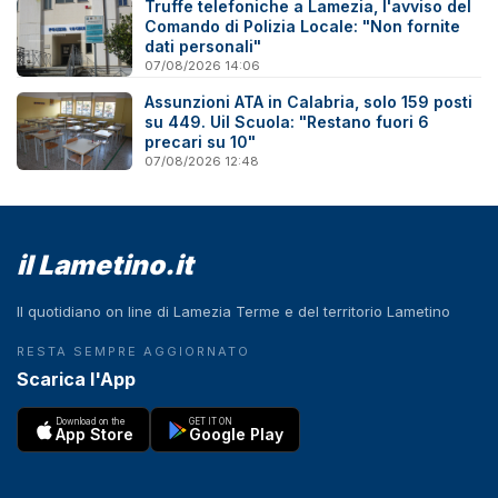
Truffe telefoniche a Lamezia, l'avviso del
Comando di Polizia Locale: "Non fornite
dati personali"
07/08/2026 14:06
Assunzioni ATA in Calabria, solo 159 posti
su 449. Uil Scuola: "Restano fuori 6
precari su 10"
07/08/2026 12:48
il Lametino.it
Il quotidiano on line di Lamezia Terme e del territorio Lametino
RESTA SEMPRE AGGIORNATO
Scarica l'App
Download on the
GET IT ON
App Store
Google Play