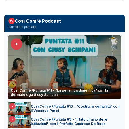
Così Com'è Podcast
Guarda le puntate
Così Com'è /Puntata #11 - "La pelle non dimentica" con la
dermatologa Giusy Schipani
Così Com'è /Puntata #10 - "Costruire comunità" con
il Vescovo Parisi
Così Com'è /Puntata #9 - "Il lato umano delle
istituzioni" con il Prefetto Castrese De Rosa