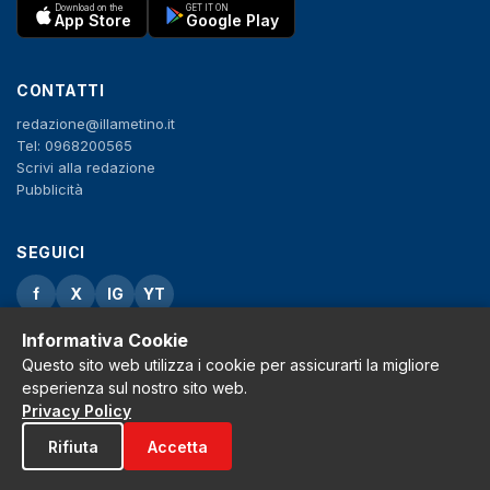
Download on the
GET IT ON
App Store
Google Play
CONTATTI
redazione@illametino.it
Tel: 0968200565
Scrivi alla redazione
Pubblicità
SEGUICI
f
X
IG
YT
Informativa Cookie
Privacy Policy
Cookie Policy
Questo sito web utilizza i cookie per assicurarti la migliore
Note legali
esperienza sul nostro sito web.
La Redazione
Privacy Policy
Rifiuta
Accetta
© 2026 Grh s.r.l. - P.iva 02650550797 - Tutti i diritti sono riservati