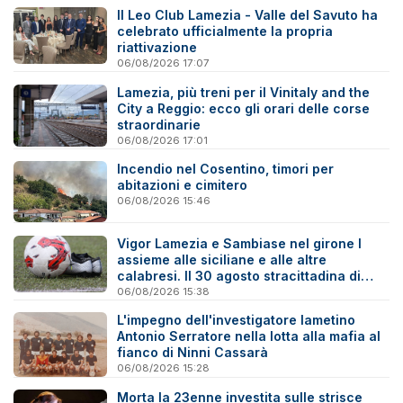
Il Leo Club Lamezia - Valle del Savuto ha
celebrato ufficialmente la propria
riattivazione
06/08/2026 17:07
Lamezia, più treni per il Vinitaly and the
City a Reggio: ecco gli orari delle corse
straordinarie
06/08/2026 17:01
Incendio nel Cosentino, timori per
abitazioni e cimitero
06/08/2026 15:46
Vigor Lamezia e Sambiase nel girone I
assieme alle siciliane e alle altre
calabresi. Il 30 agosto stracittadina di
Coppa Italia
06/08/2026 15:38
L'impegno dell'investigatore lametino
Antonio Serratore nella lotta alla mafia al
fianco di Ninni Cassarà
06/08/2026 15:28
Morta la 23enne investita sulle strisce