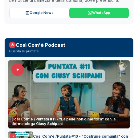
Le notizie di Lamezia e della Calabria, dove preferisci tu.
Google News
WhatsApp
Così Com'è Podcast
Guarda le puntate
Così Com'è /Puntata #11 - "La pelle non dimentica" con la
dermatologa Giusy Schipani
Così Com'è /Puntata #10 - "Costruire comunità" con