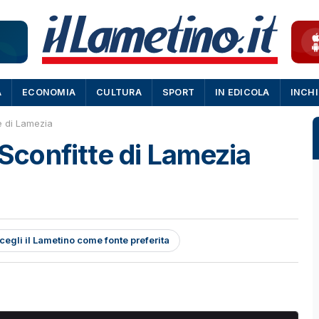
A
ECONOMIA
CULTURA
SPORT
IN EDICOLA
INCH
te di Lamezia
 Sconfitte di Lamezia
cegli il Lametino come fonte preferita