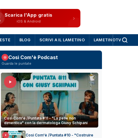
Scarica l'App gratis
iOS & Android
IESTE
BLOG
SCRIVI A IL LAMETINO
LAMETINOTV
Così Com'è Podcast
Guarda le puntate
Così Com'è /Puntata #11 - "La pelle non
dimentica" con la dermatologa Giusy Schipani
Così Com'è /Puntata #10 - "Costruire