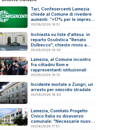
Tari, Confesercenti Lamezia
chiede al Comune di rivedere
aumenti: “+17% per le imprese
è troppo”
05/08/2026 19:51
Inchiesta su liste d'attesa in
reparto Oculistica "Renato
Dulbecco", chiesto rinvio a
giudizio per 10 indagati
05/08/2026 19:39
Lamezia, al Comune incontro
fra cittadini Rom e
rappresentanti istituzionali
05/08/2026 19:13
Incidente mortale a Zungri, un
arresto per omicidio stradale
05/08/2026 18:40
Lamezia, Comitato Progetto
Civico Italia su disavanzo
comunale: "Necessarie nuove
verifiche"
05/08/2026 17:51