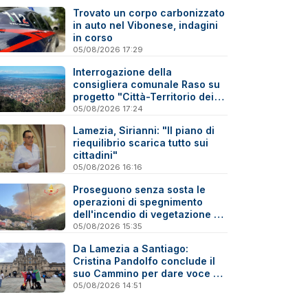
Trovato un corpo carbonizzato
in auto nel Vibonese, indagini
in corso
05/08/2026 17:29
Interrogazione della
consigliera comunale Raso su
progetto "Città-Territorio dei
Due Mari Catanzaro-Lamezia"
05/08/2026 17:24
Lamezia, Sirianni: "Il piano di
riequilibrio scarica tutto sui
cittadini"
05/08/2026 16:16
Proseguono senza sosta le
operazioni di spegnimento
dell'incendio di vegetazione a
Gizzeria - Video
05/08/2026 15:35
Da Lamezia a Santiago:
Cristina Pandolfo conclude il
suo Cammino per dare voce ai
malati di fibromialgia
05/08/2026 14:51