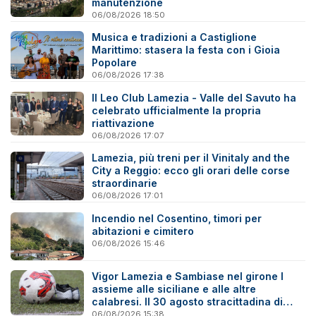
manutenzione
06/08/2026 18:50
Musica e tradizioni a Castiglione
Marittimo: stasera la festa con i Gioia
Popolare
06/08/2026 17:38
Il Leo Club Lamezia - Valle del Savuto ha
celebrato ufficialmente la propria
riattivazione
06/08/2026 17:07
Lamezia, più treni per il Vinitaly and the
City a Reggio: ecco gli orari delle corse
straordinarie
06/08/2026 17:01
Incendio nel Cosentino, timori per
abitazioni e cimitero
06/08/2026 15:46
Vigor Lamezia e Sambiase nel girone I
assieme alle siciliane e alle altre
calabresi. Il 30 agosto stracittadina di
Coppa Italia
06/08/2026 15:38