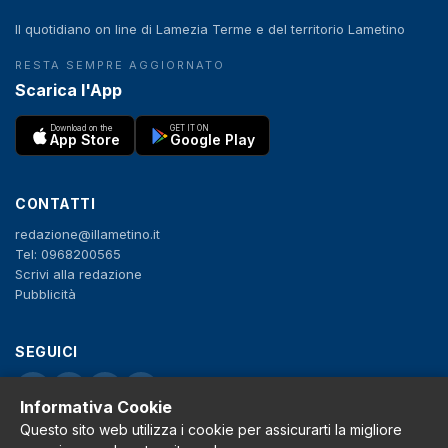
Il quotidiano on line di Lamezia Terme e del territorio Lametino
RESTA SEMPRE AGGIORNATO
Scarica l'App
Download on the
GET IT ON
App Store
Google Play
CONTATTI
redazione@illametino.it
Tel: 0968200565
Scrivi alla redazione
Pubblicità
SEGUICI
f
X
IG
YT
Informativa Cookie
Questo sito web utilizza i cookie per assicurarti la migliore
Privacy Policy