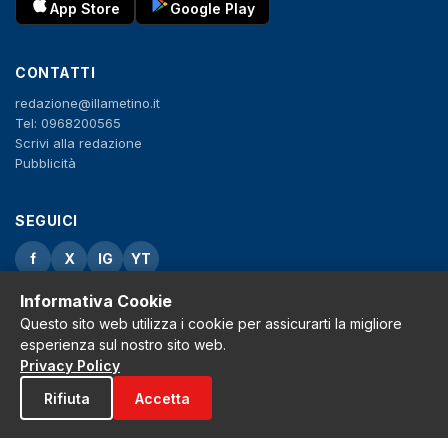
App Store
Google Play
CONTATTI
redazione@illametino.it
Tel: 0968200565
Scrivi alla redazione
Pubblicità
SEGUICI
f
X
IG
YT
Informativa Cookie
Privacy Policy
Cookie Policy
Questo sito web utilizza i cookie per assicurarti la migliore
Note legali
esperienza sul nostro sito web.
La Redazione
Privacy Policy
Rifiuta
Accetta
© 2026 Grh s.r.l. - P.iva 02650550797 - Tutti i diritti sono riservati
Tribunale di Lamezia Terme n.3 del 2011