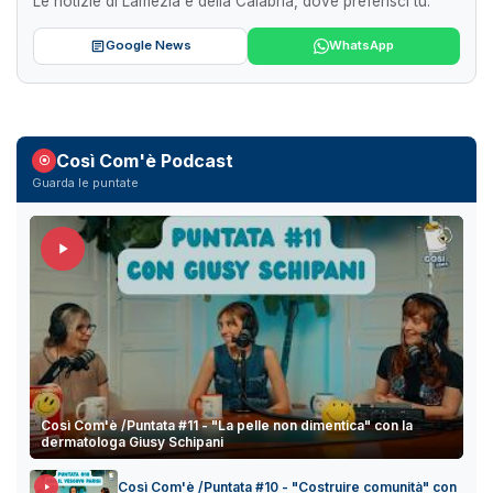
Le notizie di Lamezia e della Calabria, dove preferisci tu.
Google News
WhatsApp
Così Com'è Podcast
Guarda le puntate
Così Com'è /Puntata #11 - "La pelle non dimentica" con la
dermatologa Giusy Schipani
Così Com'è /Puntata #10 - "Costruire comunità" con