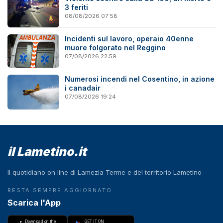
3 feriti
08/08/2026 07:58
Incidenti sul lavoro, operaio 40enne
muore folgorato nel Reggino
07/08/2026 22:59
Numerosi incendi nel Cosentino, in azione
i canadair
07/08/2026 19:24
il Lametino.it
Il quotidiano on line di Lamezia Terme e del territorio Lametino
RESTA SEMPRE AGGIORNATO
Scarica l'App
Download on the
GET IT ON