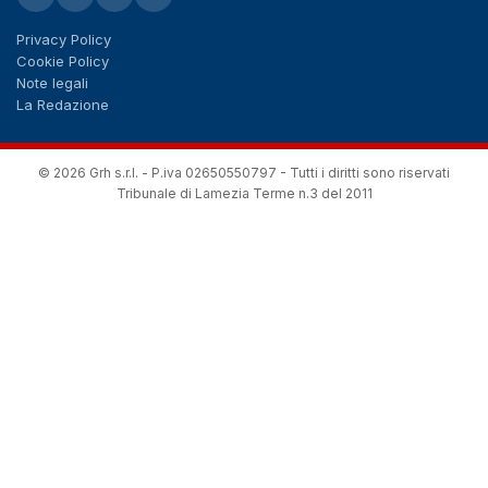
Privacy Policy
Cookie Policy
Note legali
La Redazione
© 2026 Grh s.r.l. - P.iva 02650550797 - Tutti i diritti sono riservati
Tribunale di Lamezia Terme n.3 del 2011