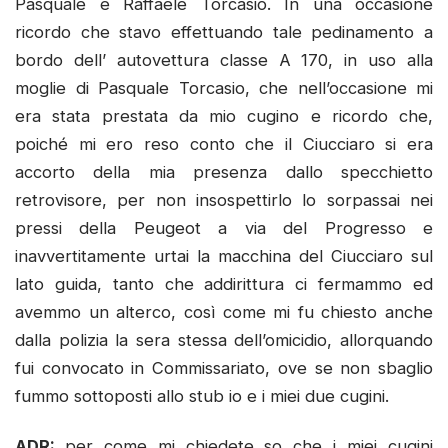
Pasquale e Raffaele Torcasio. In una occasione
ricordo che stavo effettuando tale pedinamento a
bordo dell’ autovettura classe A 170, in uso alla
moglie di Pasquale Torcasio, che nell’occasione mi
era stata prestata da mio cugino e ricordo che,
poiché mi ero reso conto che il Ciucciaro si era
accorto della mia presenza dallo specchietto
retrovisore, per non insospettirlo lo sorpassai nei
pressi della Peugeot a via del Progresso e
inavvertitamente urtai la macchina del Ciucciaro sul
lato guida, tanto che addirittura ci fermammo ed
avemmo un alterco, così come mi fu chiesto anche
dalla polizia la sera stessa dell’omicidio, allorquando
fui convocato in Commissariato, ove se non sbaglio
fummo sottoposti allo stub io e i miei due cugini.
ADR:
per come mi chiedete so che i miei cugini