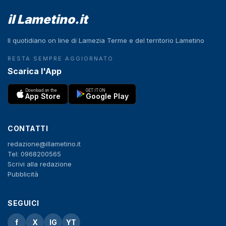
il Lametino.it
Il quotidiano on line di Lamezia Terme e del territorio Lametino
RESTA SEMPRE AGGIORNATO
Scarica l'App
Download on the
GET IT ON
App Store
Google Play
CONTATTI
redazione@illametino.it
Tel: 0968200565
Scrivi alla redazione
Pubblicità
SEGUICI
f
X
IG
YT