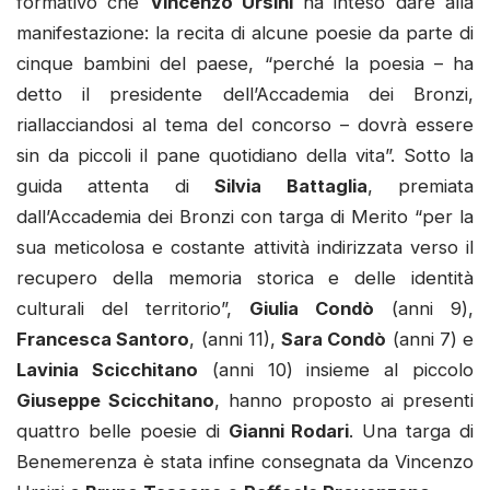
formativo che
Vincenzo Ursini
ha inteso dare alla
manifestazione: la recita di alcune poesie da parte di
cinque bambini del paese, “perché la poesia – ha
detto il presidente dell’Accademia dei Bronzi,
riallacciandosi al tema del concorso – dovrà essere
sin da piccoli il pane quotidiano della vita”. Sotto la
guida attenta di
Silvia Battaglia
, premiata
dall’Accademia dei Bronzi con targa di Merito “per la
sua meticolosa e costante attività indirizzata verso il
recupero della memoria storica e delle identità
culturali del territorio”,
Giulia Condò
(anni 9),
Francesca Santoro
, (anni 11),
Sara Condò
(anni 7) e
Lavinia Scicchitano
(anni 10) insieme al piccolo
Giuseppe Scicchitano
, hanno proposto ai presenti
quattro belle poesie di
Gianni Rodari
. Una targa di
Benemerenza è stata infine consegnata da Vincenzo