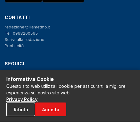
CONTATTI
redazione@illametino.it
Tel: 0968200565
Scrivi alla redazione
Pubblicità
SEGUICI
f
X
IG
YT
Informativa Cookie
Questo sito web utilizza i cookie per assicurarti la migliore
Privacy Policy
esperienza sul nostro sito web.
Cookie Policy
Privacy Policy
Note legali
La Redazione
Rifiuta
Accetta
© 2026 Grh s.r.l. - P.iva 02650550797 - Tutti i diritti sono riservati
Tribunale di Lamezia Terme n.3 del 2011