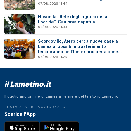
07/08/2026 11:44
Nasce la "Rete degli agrumi della
Locride", Caulonia capofila
07/08/2026 11:33
Scordovillo, Aterp cerca nuove case a
Lamezia: possibile trasferimento
temporaneo nell’hinterland per alcune
famiglie
07/08/2026 11:23
il Lametino.it
Il quotidiano on line di Lamezia Terme e del territorio Lametino
RESTA SEMPRE AGGIORNATO
Scarica l'App
Download on the
GET IT ON
App Store
Google Play