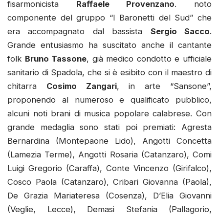
fisarmonicista
Raffaele Provenzano
. noto
componente del gruppo “I Baronetti del Sud” che
era accompagnato dal bassista
Sergio Sacco
.
Grande entusiasmo ha suscitato anche il cantante
folk
Bruno Tassone
, già medico condotto e ufficiale
sanitario di Spadola, che si è esibito con il maestro di
chitarra
Cosimo Zangari
, in arte “Sansone”,
proponendo al numeroso e qualificato pubblico,
alcuni noti brani di musica popolare calabrese. Con
grande medaglia sono stati poi premiati: Agresta
Bernardina (Montepaone Lido), Angotti Concetta
(Lamezia Terme), Angotti Rosaria (Catanzaro), Comi
Luigi Gregorio (Caraffa), Conte Vincenzo (Girifalco),
Cosco Paola (Catanzaro), Cribari Giovanna (Paola),
De Grazia Mariateresa (Cosenza), D’Elia Giovanni
(Veglie, Lecce), Demasi Stefania (Pallagorio,