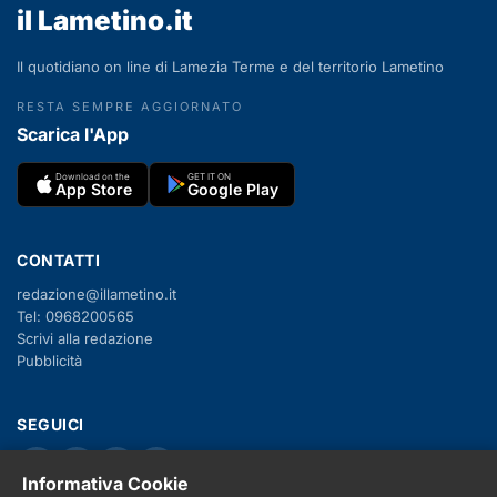
il Lametino.it
Il quotidiano on line di Lamezia Terme e del territorio Lametino
RESTA SEMPRE AGGIORNATO
Scarica l'App
Download on the
GET IT ON
App Store
Google Play
CONTATTI
redazione@illametino.it
Tel: 0968200565
Scrivi alla redazione
Pubblicità
SEGUICI
f
X
IG
YT
Informativa Cookie